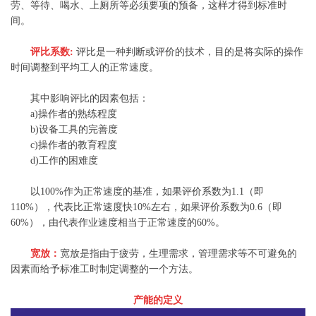
劳、等待、喝水、上厕所等必须要项的预备，这样才得到标准时
间。
评比系数
:
评比是一种判断或评价的技术，目的是将实际的操作
时间调整到平均工人的正常速度。
其中影响评比的因素包括：
a)
操作者的熟练程度
b)
设备工具的完善度
c)
操作者的教育程度
d)
工作的困难度
以
100%
作为正常速度的基准，如果评价系数为
1.1
（即
110%
），代表比正常速度快
10%
左右，如果评价系数为
0.6
（即
60%
），由代表作业速度相当于正常速度的
60%
。
宽放：
宽放是指由于疲劳，生理需求，管理需求等不可避免的
因素而给予标准工时制定调整的一个方法。
产能的定义