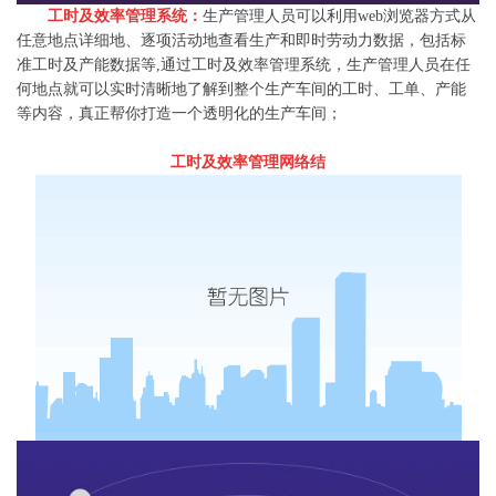
工时及效率管理系统：
生产管理人员可以利用
web
浏览器方式从
任意地点详细地、逐项活动地查看生产和即时劳动力数据，包括标
准工时及产能数据等
,
通过工时及效率管理系统，生产管理人员在任
何地点就可以实时清晰地了解到整个生产车间的工时、工单、产能
等内容，真正帮你打造一个透明化的生产车间
；
工时及效率管理网络结