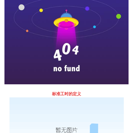
标准工时的定义