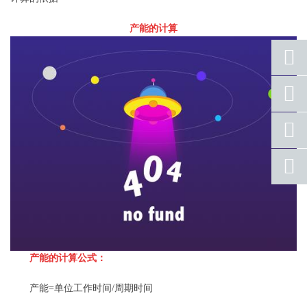
产能的计算
座机
号码
手机
号码
qq
联系
返回
顶部
产能的计算公式：
产能
=
单位工作时间
/
周期时间