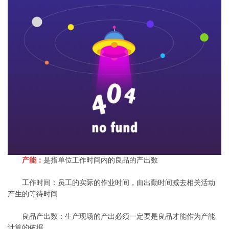
产能：
是指单位工作时间内的良品的产出数
工作时间：员工的实际的作业时间，由出勤时间减去相关活动
产生的等待时间
良品产出数：生产现场的产出必须一定要是良品才能作为产能
计算的依据