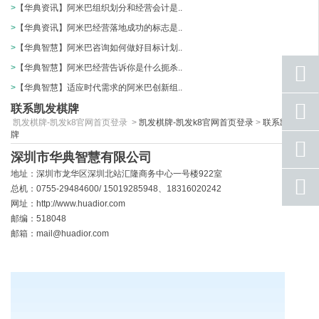
>
【华典资讯】阿米巴组织划分和经营会计是..
>
【华典资讯】阿米巴经营落地成功的标志是..
>
【华典智慧】阿米巴咨询如何做好目标计划..
>
【华典智慧】阿米巴经营告诉你是什么扼杀..
>
【华典智慧】适应时代需求的阿米巴创新组..
座机
联系凯发棋牌
号码
凯发棋牌-凯发k8官网首页登录
>
凯发棋牌-凯发k8官网首页登录
>
联系凯发棋
牌
手机
号码
深圳市华典智慧有限公司
地址：深圳市龙华区深圳北站汇隆商务中心一号楼922室
qq
总机：0755-29484600/ 15019285948、18316020242
联系
网址：http://www.huadior.com
邮编：518048
返回
顶部
邮箱：
mail@huadior.com