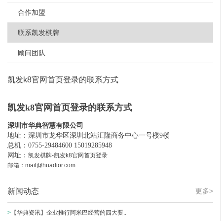
合作加盟
联系凯发棋牌
顾问团队
凯发k8官网首页登录的联系方式
凯发k8官网首页登录的联系方式
深圳市华典智慧有限公司
地址：深圳市龙华区深圳北站汇隆商务中心一号楼9楼
总机：0755-29484600 15019285948
网址：
凯发棋牌-凯发k8官网首页登录
邮箱：
mail@huadior.com
新闻动态
更多>
>
【华典资讯】企业推行阿米巴经营的四大要..