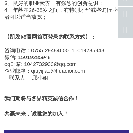
号码
3、良好的职业素养，有强烈的创新意识；
4、年龄在26-38岁之间，有特别才华或咨询行业经验
手机
者可以适当放宽
；
号码
qq
联系
【
凯发k8官网首页登录的联系方式
】：
返回
顶部
咨询电话：
0755-29484600 15019285948
微信
: 15019285948
qq邮箱
:
1042732933@qq.com
企业邮箱：
qiuyijiao@huadior.com
hr联系人： 邱小姐
我们期盼与各界精英诚信合作！
共赢未来，诚邀您的加入！