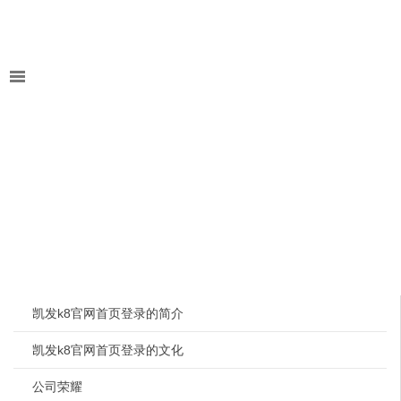
凯发k8官网首页登录的简介
凯发k8官网首页登录的文化
公司荣耀