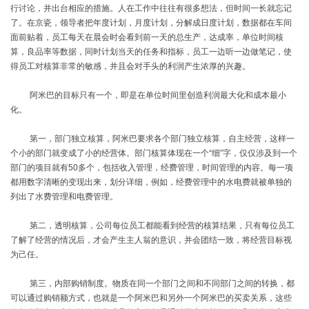
行讨论，并出台相应的措施。人在工作中往往有很多想法，但时间一长就忘记
了。在京瓷，领导者把年度计划，月度计划，分解成日度计划，数据都在车间
面前贴着，员工每天在晨会时会看到前一天的总生产，达成率，单位时间核
算，良品率等数据，同时计划当天的任务和指标，员工一边听一边做笔记，使
得员工对核算非常的敏感，并且会对手头的利润产生浓厚的兴趣。
阿米巴的目标只有一个，即是在单位时间里创造利润最大化和成本最小
化。
第一，部门独立核算，阿米巴要求各个部门独立核算，自主经营，这样一
个小的部门就变成了小的经营体。部门核算体现在一个
“细”字，仅仅涉及到一个
部门的项目就有
50
多个，包括收入管理，经费管理，时间管理的内容。每一项
都用数字清晰的变现出来，划分详细，例如，经费管理中的水电费就被单独的
列出了水费管理和电费管理。
第二，透明核算，公司每位员工都能看到经营的核算结果，只有每位员工
了解了经营的情况后，才会产生主人翁的意识，并会团结一致，将经营目标视
为己任。
第三，内部购销制度。物质在同一个部门之间和不同部门之间的转换，都
可以通过购销额方式，也就是一个阿米巴和另外一个阿米巴的买卖关系，这些