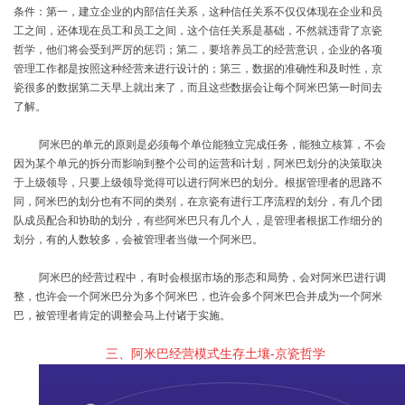
条件：第一，建立企业的内部信任关系，这种信任关系不仅仅体现在企业和员
工之间，还体现在员工和员工之间，这个信任关系是基础，不然就违背了京瓷
哲学，他们将会受到严厉的惩罚；第二，要培养员工的经营意识，企业的各项
管理工作都是按照这种经营来进行设计的；第三，数据的准确性和及时性，京
瓷很多的数据第二天早上就出来了，而且这些数据会让每个阿米巴第一时间去
了解。
阿米巴的单元的原则是必须每个单位能独立完成任务，能独立核算，不会
因为某个单元的拆分而影响到整个公司的运营和计划，阿米巴划分的决策取决
于上级领导，只要上级领导觉得可以进行阿米巴的划分。根据管理者的思路不
同，阿米巴的划分也有不同的类别，在京瓷有进行工序流程的划分，有几个团
队成员配合和协助的划分，有些阿米巴只有几个人，是管理者根据工作细分的
划分，有的人数较多，会被管理者当做一个阿米巴。
阿米巴的经营过程中，有时会根据市场的形态和局势，会对阿米巴进行调
整，也许会一个阿米巴分为多个阿米巴，也许会多个阿米巴合并成为一个阿米
巴，被管理者肯定的调整会马上付诸于实施。
三、阿米巴经营模式生存土壤
-
京瓷哲学