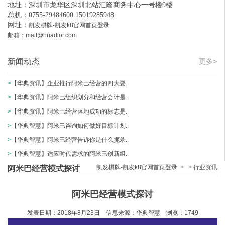
地址：深圳市龙华区深圳北站汇隆商务中心一号楼9楼
总机：0755-29484600 15019285948
网址：
凯发棋牌-凯发k8官网首页登录
邮箱：
mail@huadior.com
新闻动态
更多>
>
【华典资讯】企业推行阿米巴经营的四大要..
>
【华典资讯】阿米巴组织划分和经营会计是..
>
【华典资讯】阿米巴经营落地成功的标志是..
>
【华典智慧】阿米巴咨询如何做好目标计划..
>
【华典智慧】阿米巴经营告诉你是什么扼杀..
>
【华典智慧】适应时代需求的阿米巴创新组..
凯发棋牌-凯发k8官网首页登录
>
>
行业资讯
阿米巴经营模式探讨
阿米巴经营模式探讨
发表日期：2018
年
8
月
23
日 信息来源：华典智慧 浏览：
1749