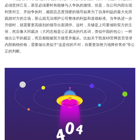
必须坚持己见，甚至必须要时有能够与人争执的激情。但是，当公司内部出现
利害对立、开始争执时，顽固且态度强硬的领导如果为了自身利益的最大化而
践踏对方的立场，那么就无法维护公司整体的利益和道德标准。当争执进一步
升级时，就需要更高级别的领导出面调停。这时，关键是上司要倾听双方的主
张，然后像大冈裁决（大冈忠相是公正裁决的代名词，类似中国的包公）一样
做出公平的裁定，而且都能被双方接受并服从。比如关于凯发k8官网首页登录
内部购销价格，需要做出类似于
“这是你的不对，你要更加努力地降价售价”等公
正的判断。