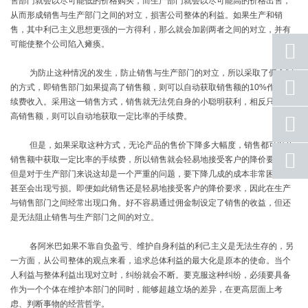
售部门就会以尽可能低的价格购买，而生产部门就会以尽可能高的价格出售，
从而形成销售与生产部门之间的对立，损害公司整体的利益。如果生产和销
售，其中利己主义思想更强的一方得利，那么就会加剧两者之间的对立，并有
可能使整个公司陷入瘫痪。
为防止这种情况的发生，防止销售与生产部门的对立，所以采取了佣金制
座机
的方式，即销售部门如果提高了销售额，则可以自动获取销售额的
10%
作为手
号码
续费收入。采用这一销售方式，销售就无法凭自身的小聪明获利，相反只要提
高销售额，则可以自动地获取一定比率的手续费。
手机
号码
但是，如果采取这种方式，无论产品的售价下降多大幅度，销售都可以从
qq
销售额中获取一定比率的手续费，所以销售就会轻易地接受客户的降价要求。
联系
但是对于生产部门来说这却是一个严重的问题，要下降几成的成本非常困难，
甚至会出现亏损。即便如此销售还是轻易地接受客户的降价要求，因此在生产
返回
顶部
与销售部门之间经常出现口角。好不容易通过佣金制设定了销售的收益，但还
是无法阻止销售与生产部门之间的对立。
各阿米巴如果不靠自负盈亏、维护自身利益的利己主义是无法生存的，另
一方面，从公司整体的观点来看，追求总体利益的最大化是原本的使命。当个
人利益与整体利益出现对立时，纠纷就会不断。要克服这种纠纷，必须要具备
作为一个个体在维护本部门的同时，能够超越立场的差异，在更高层面上考
虑、判断事物的经营哲学。