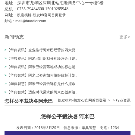
地址：深圳市龙华区深圳北站汇隆商务中心一号楼9楼
总机：0755-29484600 15019285948
网址：
凯发棋牌-凯发k8官网首页登录
邮箱：
mail@huadior.com
新闻动态
更多>
>
【华典资讯】企业推行阿米巴经营的四大要..
>
【华典资讯】阿米巴组织划分和经营会计是..
>
【华典资讯】阿米巴经营落地成功的标志是..
>
【华典智慧】阿米巴咨询如何做好目标计划..
>
【华典智慧】阿米巴经营告诉你是什么扼杀..
>
【华典智慧】适应时代需求的阿米巴创新组..
凯发棋牌-凯发k8官网首页登录
>
>
行业资讯
怎样公平裁决各阿米巴
怎样公平裁决各阿米巴
发表日期：2018
年
8
月
29
日 信息来源：华典智慧 浏览：
1234