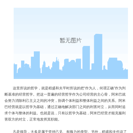
这里所说的哲学，就是稻盛和夫平时所说的把
“作为人，何谓正确”作为判
断基准的经营哲学。把这一普遍的经营哲学作为公司经营的主心骨，阿米巴就
会努力消除利己主义之间的冲突，协调个体利益和整体利益之间的关系。阿米
巴经营就是以哲学为基础，通过正确地解决部门之间的利害对立，从而同时追
求个体与整体的利益。也就是说，只有以哲学为基础，阿米巴经营才能克服利
害双方的对立，正常地发挥其职能。
凡是领导，大多是属于坚持己见、有魄力的类型。另外，稻盛和夫也说了