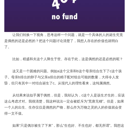
让我们转换一下视角，思考这样一个问题，就是一个具体的人的诞生究竟
是偶然的还是必然的？把这个问题讨论清楚了，我想人存在的价值也就明白
了。
比如，稻盛和夫这个人降生于世、存在于此，这是偶然的还是必然的呢？
这又是一个困难的问题。例如
a
这个父亲和
b
这个母亲结合生下了
c
这个孩
子。母亲
b
排出的卵子与父亲
a
排出的精子配对组合可能的数量，大得令人发
昏，但只有其中一对结合诞生了
c
。从现代人的理性看来，这纯属偶然。
从结果来说似乎属于偶然，但是，我却认为，
c
这个人是该生才生的，应该
这么考虑才对。我很清楚，我这种说法一定会被贬斥为“荒唐无稽”。但是，如果
一个人的出生、生存仅仅是偶然的产物，那么作为万物之灵的人的价值就会变
得一文不值。
如果
“只是偶尔被生了下来”，那么“生也好、不生也好，都无所谓”。我想这