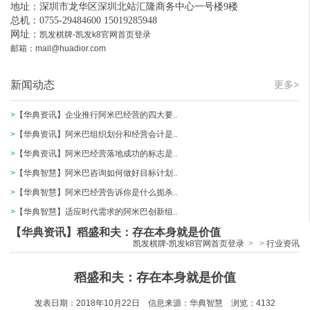
地址：深圳市龙华区深圳北站汇隆商务中心一号楼9楼
总机：0755-29484600 15019285948
网址：
凯发棋牌-凯发k8官网首页登录
邮箱：
mail@huadior.com
新闻动态
更多>
>
【华典资讯】企业推行阿米巴经营的四大要..
>
【华典资讯】阿米巴组织划分和经营会计是..
>
【华典资讯】阿米巴经营落地成功的标志是..
>
【华典智慧】阿米巴咨询如何做好目标计划..
>
【华典智慧】阿米巴经营告诉你是什么扼杀..
>
【华典智慧】适应时代需求的阿米巴创新组..
【华典资讯】稻盛和夫：存在本身就是价值
凯发棋牌-凯发k8官网首页登录
>
>
行业资讯
稻盛和夫：存在本身就是价值
发表日期：2018
年
10
月
22
日 信息来源：华典智慧 浏览：
4132