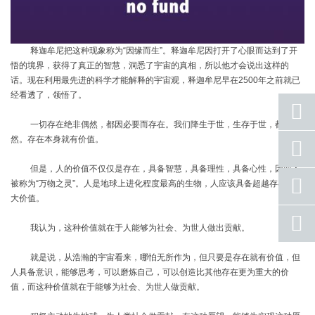
释迦牟尼把这种现象称为
“因缘而生”。释迦牟尼因打开了心眼而达到了开
悟的境界，获得了真正的智慧，洞悉了宇宙的真相，所以他才会说出这样的
话。现在利用最先进的科学才能解释的宇宙观，释迦牟尼早在
2500
年之前就已
经看透了，领悟了。
一切存在绝非偶然，都因必要而存在。我们降生于世，生存于世，都是必
然。存在本身就有价值。
座机
号码
但是，人的价值不仅仅是存在，具备智慧，具备理性，具备心性，因而人
手机
被称为
“万物之灵”。人是地球上进化程度最高的生物，人应该具备超越存在的伟
号码
大价值。
qq
联系
我认为，这种价值就在于人能够为社会、为世人做出贡献。
返回
就是说，从浩瀚的宇宙看来，哪怕无所作为，但只要是存在就有价值，但
顶部
人具备意识，能够思考，可以磨炼自己，可以创造比其他存在更为重大的价
值，而这种价值就在于能够为社会、为世人做贡献。