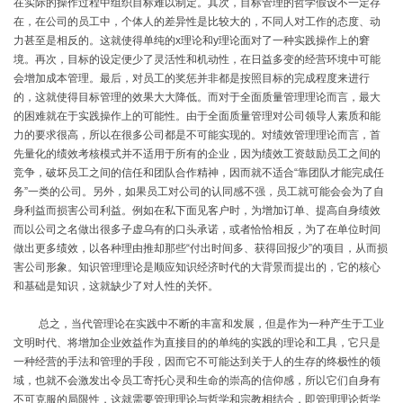
在实际的操作过程中组织目标难以制定。其次，目标管理的哲学假设不一定存
在，在公司的员工中，个体人的差异性是比较大的，不同人对工作的态度、动
力甚至是相反的。这就使得单纯的
x
理论和
y
理论面对了一种实践操作上的窘
境。再次，目标的设定便少了灵活性和机动性，在日益多变的经营环境中可能
会增加成本管理。最后，对员工的奖惩并非都是按照目标的完成程度来进行
的，这就使得目标管理的效果大大降低。而对于全面质量管理理论而言，最大
的困难就在于实践操作上的可能性。由于全面质量管理对公司领导人素质和能
力的要求很高，所以在很多公司都是不可能实现的。对绩效管理理论而言，首
先量化的绩效考核模式并不适用于所有的企业，因为绩效工资鼓励员工之间的
竞争，破坏员工之间的信任和团队合作精神，因而就不适合“靠团队才能完成任
务”一类的公司。另外，如果员工对公司的认同感不强，员工就可能会会为了自
身利益而损害公司利益。例如在私下面见客户时，为增加订单、提高自身绩效
而以公司之名做出很多子虚乌有的口头承诺，或者恰恰相反，为了在单位时间
做出更多绩效，以各种理由推却那些“付出时间多、获得回报少”的项目，从而损
害公司形象。知识管理理论是顺应知识经济时代的大背景而提出的，它的核心
和基础是知识，这就缺少了对人性的关怀。
总之，当代管理论在实践中不断的丰富和发展，但是作为一种产生于工业
文明时代、将增加企业效益作为直接目的的单纯的实践的理论和工具，它只是
一种经营的手法和管理的手段，因而它不可能达到关于人的生存的终极性的领
域，也就不会激发出令员工寄托心灵和生命的崇高的信仰感，所以它们自身有
不可克服的局限性，这就需要管理理论与哲学和宗教相结合，即管理理论哲学