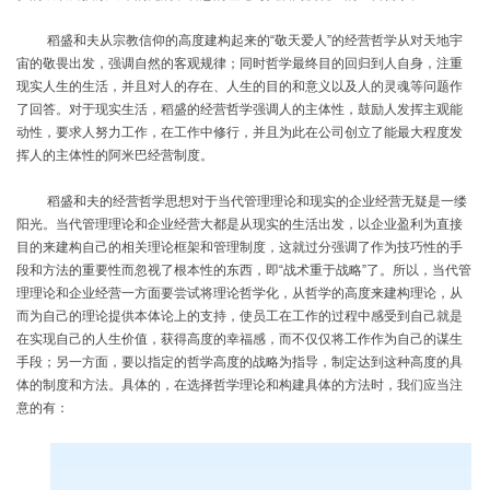
稻盛和夫从宗教信仰的高度建构起来的
“敬天爱人”的经营哲学从对天地宇
宙的敬畏出发，强调自然的客观规律；同时哲学最终目的回归到人自身，注重
现实人生的生活，并且对人的存在、人生的目的和意义以及人的灵魂等问题作
了回答。对于现实生活，稻盛的经营哲学强调人的主体性，鼓励人发挥主观能
动性，要求人努力工作，在工作中修行，并且为此在公司创立了能最大程度发
挥人的主体性的阿米巴经营制度。
稻盛和夫的经营哲学思想对于当代管理理论和现实的企业经营无疑是一缕
阳光。当代管理理论和企业经营大都是从现实的生活出发，以企业盈利为直接
目的来建构自己的相关理论框架和管理制度，这就过分强调了作为技巧性的手
段和方法的重要性而忽视了根本性的东西，即
“战术重于战略”了。所以，当代管
理理论和企业经营一方面要尝试将理论哲学化，从哲学的高度来建构理论，从
而为自己的理论提供本体论上的支持，使员工在工作的过程中感受到自己就是
在实现自己的人生价值，获得高度的幸福感，而不仅仅将工作作为自己的谋生
手段；另一方面，要以指定的哲学高度的战略为指导，制定达到这种高度的具
体的制度和方法。具体的，在选择哲学理论和构建具体的方法时，我们应当注
意的有：