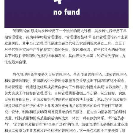
管理理论的形成与发展经历了一个漫长的历史过程，其发展过程经历了早
期管理理论、行为科学时期管理理论、
“管理理论丛林”和当代管理理论四个主要
发展阶段。其中当代管理理论是建立在当代社会实践的现实基础上的，立足于
对当代管理实践中产生的现实问题的分析、探讨和总结，在当代社会的价值体
系下对以往管理理论的批判继承和发展，其内容最为丰富，论证最为深刻，方
法也最为合理。
当代管理理论主要分为目标管理理论、全面质量管理理论、绩效管理理论
和知识管理理论。美国著名企业管理专家德鲁克最早提出
“目标管理”这个概念。
目标管理是一种通过使组织成员亲自参与工作目标的制定来实现“自我控制”，并
努力完成工作目标的管理理论。目标管理需要遵循三个步骤：制定目标、实施
目标和评价目标。全面质量管理理论有菲根堡姆博士提出，他认为“全面质量管
理是能够在最经济的水平上并考虑到充分满足顾客要求的条件下进行市场研
究、设计、制造和凯发k8官网首页登录的售后服务，把企业内部各部门的研制
质量、维持质量和提高质量的活动构成为一体的一种有效的体系。”即“全员参
与”、“全方面的质量管理”和“全生产过程”的管理。绩效管理理论是指以企业业绩
和员工效率为主要考核和评价标准的管理理论，它一般包括四个主要步骤：绩