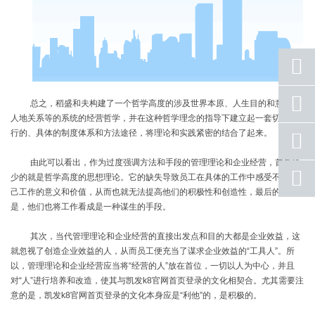
座机
总之，稻盛和夫构建了一个哲学高度的涉及世界本原、人生目的和意义、
号码
人地关系等的系统的经营哲学，并在这种哲学理念的指导下建立起一套切实可
行的、具体的制度体系和方法途径，将理论和实践紧密的结合了起来。
手机
号码
由此可以看出，作为过度强调方法和手段的管理理论和企业经营，首先缺
qq
少的就是哲学高度的思想理论。它的缺失导致员工在具体的工作中感受不到自
联系
己工作的意义和价值，从而也就无法提高他们的积极性和创造性，最后的结果
是，他们也将工作看成是一种谋生的手段。
返回
顶部
其次，当代管理理论和企业经营的直接出发点和目的大都是企业效益，这
就忽视了创造企业效益的人，从而员工便充当了谋求企业效益的
“工具人”。所
以，管理理论和企业经营应当将“经营的人”放在首位，一切以人为中心，并且
对“人”进行培养和改造，使其与凯发k8官网首页登录的文化相契合。尤其需要注
意的是，凯发k8官网首页登录的文化本身应是“利他”的，是积极的。