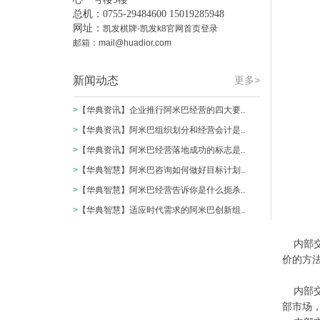
总机：0755-29484600 15019285948
网址：
凯发棋牌-凯发k8官网首页登录
邮箱：
mail@huadior.com
新闻动态
更多>
>
【华典资讯】企业推行阿米巴经营的四大要..
>
【华典资讯】阿米巴组织划分和经营会计是..
>
【华典资讯】阿米巴经营落地成功的标志是..
>
【华典智慧】阿米巴咨询如何做好目标计划..
>
【华典智慧】阿米巴经营告诉你是什么扼杀..
>
【华典智慧】适应时代需求的阿米巴创新组..
内部交
价的方
内部交
部市场