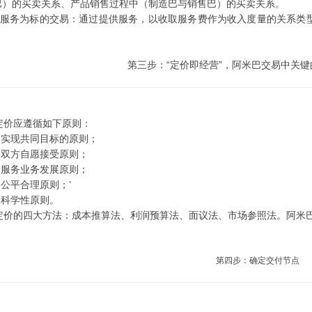
巴）的买卖关系、产品销售过程中（制造巴与销售巴）的买卖关系。
服务为标的交易：通过提供服务，以收取服务费作为收入度量的关系类
第三步：“定价即经营”，阿米巴交易中关
价应遵循如下原则：
现共同目标的原则；
方自愿接受原则；
务业务发展原则；
平合理原则；’
学性原则。
价的四大方法：成本推算法、利润预算法、面议法、市场参照法。阿米巴
第四步：确定交付节点