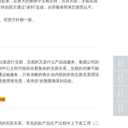
起来，在更大的整体中互相支持，共存共荣，才能实现
价由双方通过“谈判”达成，从而被各阿米巴接受认可。
、经营方针相一致。
以谁进行交易，交易的又是什么产品或服务。集团公司的
润中心之间可能存在着复杂的交易关系，交易的对象可能
通运输服务，只有清晰的将企业内部的所有交易关系理清
座机
号码
谁使用谁负责，谁承担”的预案饿落到实处。
手机
号码
内容
qq
联系
返回
易的买卖关系。常见的如产品生产过程中上下道工序（二
顶部