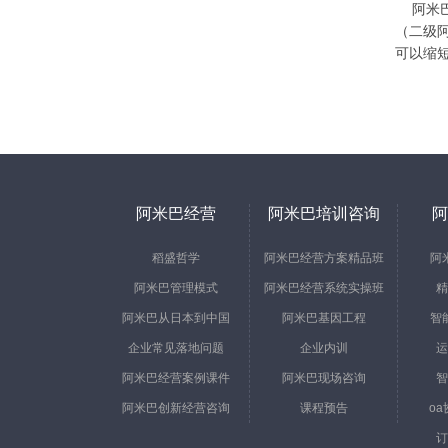
阿米巴
（二级
可以缩
阿米巴经营
阿米巴培训咨询
阿
稻盛哲学
阿米巴经营方案精品班
阿
阿米巴管理模式
阿米巴经营系统实操班
精
阿米巴从日本到中国
阿米巴基因工程
智
企业常见落地问题
企业内训
运
阿米巴经营案例课件
阿米巴现场咨询
智
阿米巴创新经营咨询
课程预告
o
订