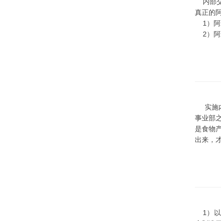
内部交
真正的
1）阿
2）阿
实施内
事业部
是食物
出来，
1）以