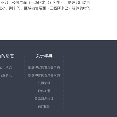
业部，公司层面（一级阿米巴）和生产、制造部门层面
化小。到车间、区域销售层面（三级阿米巴）结算的时间
新闻动态
关于华典
公司动态
凯发k8官网首页登录的
行业资讯
凯发k8官网首页登录的
简介
公司荣耀
文化
合作加盟
联系凯发棋牌
顾问团队