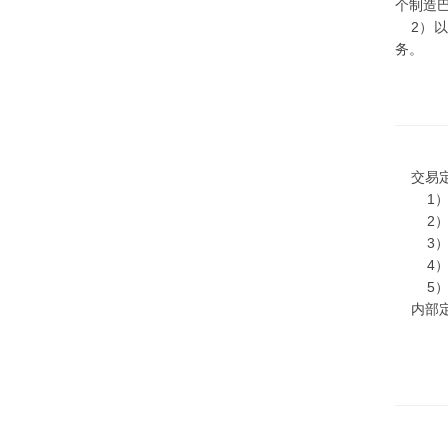
个制造
2）以
务。
交易定
1）实
2）双
3）服
4）公
5）科
内部定