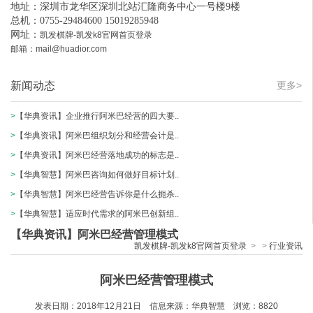
地址：深圳市龙华区深圳北站汇隆商务中心一号楼9楼
总机：0755-29484600 15019285948
网址：
凯发棋牌-凯发k8官网首页登录
邮箱：
mail@huadior.com
新闻动态
更多>
>
【华典资讯】企业推行阿米巴经营的四大要..
>
【华典资讯】阿米巴组织划分和经营会计是..
>
【华典资讯】阿米巴经营落地成功的标志是..
>
【华典智慧】阿米巴咨询如何做好目标计划..
>
【华典智慧】阿米巴经营告诉你是什么扼杀..
>
【华典智慧】适应时代需求的阿米巴创新组..
【华典资讯】阿米巴经营管理模式
凯发棋牌-凯发k8官网首页登录
>
>
行业资讯
阿米巴经营管理模式
发表日期：2018
年
12
月
21
日 信息来源：华典智慧 浏览：
8820