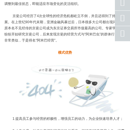
座机
调整到最佳状态，即能适应市场变化的灵活组织。
号码
京瓷公司经历了
4
次全球性的经济危机都屹立不倒，并且还得到了持续发
手机
号码
展。在上世纪
90
年代末期，亚洲金融风暴过后，日本很多大公司都出现问题，
原本名不见经传的京瓷公司成为东京证券交易所市值最高的公司。专家学者们
qq
纷纷开始研究京瓷公司，后来发现京瓷的经营方式与“阿米巴虫”的群体行为方式
联系
非常类似，于是得名“阿米巴经营”。
返回
顶部
模式优势
1.
提高员工参与经营的积极性，增强员工的动力，为企业快速培养人才；