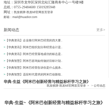
地址：深圳市龙华区深圳北站汇隆商务中心一号楼9楼
总机：0755-29484600 15019285948
网址：
凯发棋牌-凯发k8官网首页登录
邮箱：
mail@huadior.com
新闻动态
更多>
>
【华典资讯】企业推行阿米巴经营的四大要..
>
【华典资讯】阿米巴组织划分和经营会计是..
>
【华典资讯】阿米巴经营落地成功的标志是..
>
【华典智慧】阿米巴咨询如何做好目标计划..
>
【华典智慧】阿米巴经营告诉你是什么扼杀..
>
【华典智慧】适应时代需求的阿米巴创新组..
华典·生益《阿米巴创新经营与精益标杆学习之旅》
凯发棋牌-凯发k8官网首页登录
>
>
公司动态
华典
·生益
~
《阿米巴创新经营与精益标杆学习之旅》