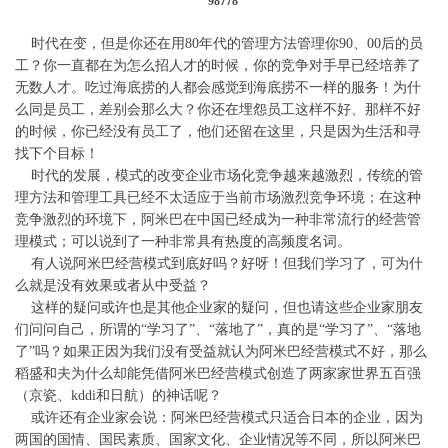
98778
时代在变，但是你还在用80年代的管理方法管理你90、00后的员
工？
你一直都在为怎么招人才的时候，你的竞争对手早已经培养了
无数人才。
吃过海底捞的人都会感觉到海底捞不一样的服务！为什
么同是员工，差别会那么大？
你还在埋怨员工这样不好、那样不好
的时候，你已经没有员工了，他们还留在这里，只是因为生活和寻
找下个目标！
时代的发展，模式的改变企业市场化竞争越来越激烈，传统的管
理方法和管理工具已经不太适应于当前市场激烈竞争环境；
在这种
竞争激烈的环境下，阿米巴在中国已经成为一种非常流行的经营管
理模式；可以说到了一种非常具有热度的高频度名词。
有人说阿米巴经营模式到底好吗？好呀！但我们学习了，可为什
么就是没有效果或者从中受益？
这样的疑问或许也是其他企业家的疑问，但也请这些企业家朋友
们问问自己，所谓的“学习了”、“落地了”，真的是“学习了”、“落地
了”吗？如果正因为我们没有受益就认为阿米巴经营模式不好，那么
稻盛和夫为什么却能凭借阿米巴经营模式创造了两家家世界五百强
（京瓷、kddi和日航）的神话呢？
或许还有企业家会说：阿米巴经营模式只适合日本的企业，因为
两国的国情、国民素质、国家文化、企业情况等不同，所以阿米巴