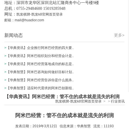
地址：深圳市龙华区深圳北站汇隆商务中心一号楼9楼
总机：0755-29484600 15019285948
网址：
凯发棋牌-凯发k8官网首页登录
邮箱：
mail@huadior.com
新闻动态
更多>
>
【华典资讯】企业推行阿米巴经营的四大要..
>
【华典资讯】阿米巴组织划分和经营会计是..
>
【华典资讯】阿米巴经营落地成功的标志是..
>
【华典智慧】阿米巴咨询如何做好目标计划..
>
【华典智慧】阿米巴经营告诉你是什么扼杀..
>
【华典智慧】适应时代需求的阿米巴创新组..
【华典资讯】阿米巴经营：管不住的成本就是流失的利润
凯发棋牌-凯发k8官网首页登录
>
>
行业资讯
阿米巴经营：
管不住的成本就是流失的利润
发表日期：2019
年
3
月
12
日 信息来源：华典智慧 流览：
11193