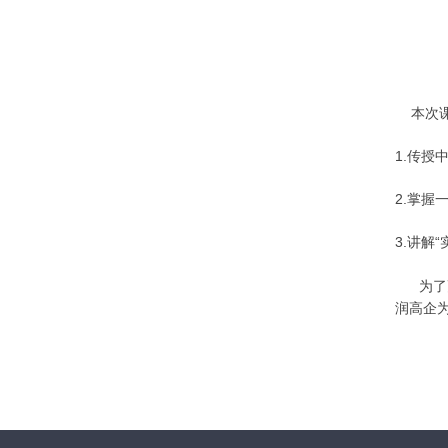
本次课
1.传
2.掌
3.讲
为了
润高企