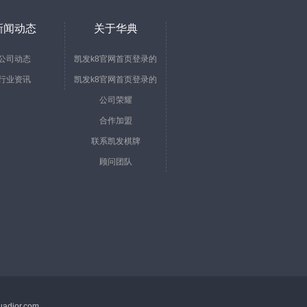
新闻动态
关于华典
公司动态
凯发k8官网首页登录的
行业资讯
凯发k8官网首页登录的
简介
公司荣耀
文化
合作加盟
联系凯发棋牌
顾问团队
adior.com