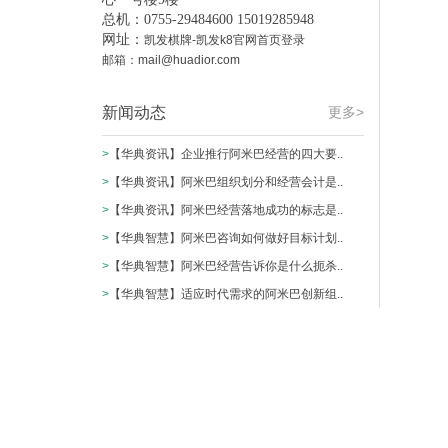
总机：0755-29484600 15019285948
网址：
凯发棋牌-凯发k8官网首页登录
邮箱：
mail@huadior.com
新闻动态
更多>
>
【华典资讯】企业推行阿米巴经营的四大要..
>
【华典资讯】阿米巴组织划分和经营会计是..
>
【华典资讯】阿米巴经营落地成功的标志是..
>
【华典智慧】阿米巴咨询如何做好目标计划..
>
【华典智慧】阿米巴经营告诉你是什么扼杀..
>
【华典智慧】适应时代需求的阿米巴创新组..