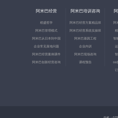
阿米巴经营
阿米巴培训咨询
阿
稻盛哲学
阿米巴经营方案精品班
阿
阿米巴管理模式
阿米巴经营系统实操班
精
阿米巴从日本到中国
阿米巴基因工程
智
企业常见落地问题
企业内训
运
阿米巴经营案例课件
阿米巴现场咨询
智
阿米巴创新经营咨询
课程预告
o
订
总机：0755