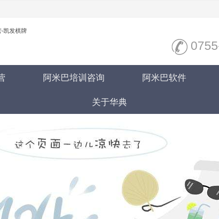
-凯发棋牌
0755
营
阿米巴培训咨询
阿米巴软件
关于华典