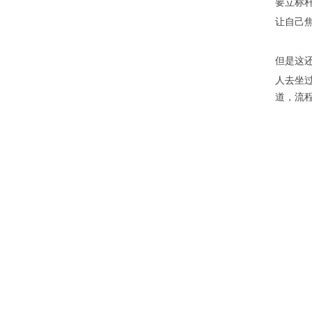
要立标
让自己
但是这
人去坐
道，流