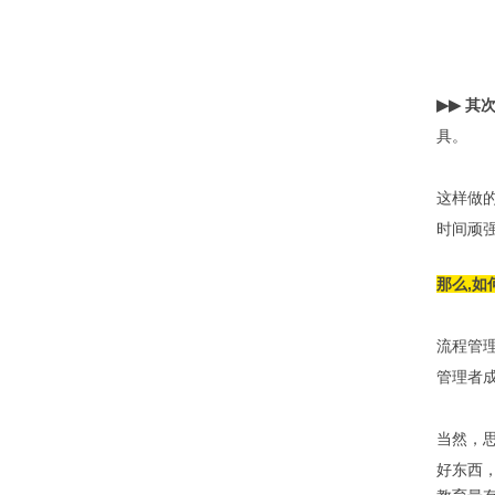
▶▶
其
具。
这样做
时间顽
那么
,
流程管
管理者
当然，
好东西