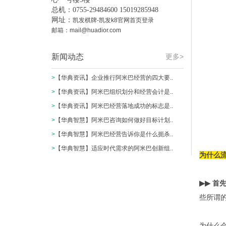
总机：0755-29484600 15019285948
网址：
凯发棋牌-凯发k8官网首页登录
邮箱：
mail@huadior.com
新闻动态
更多>
>
【华典资讯】企业推行阿米巴经营的四大要..
>
【华典资讯】阿米巴组织划分和经营会计是..
>
【华典资讯】阿米巴经营落地成功的标志是..
>
【华典智慧】阿米巴咨询如何做好目标计划..
>
【华典智慧】阿米巴经营告诉你是什么扼杀..
>
【华典智慧】适应时代需求的阿米巴创新组..
为什么
▶▶
首
些所谓
为什么