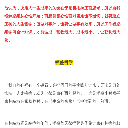
他认为，决定人一生成果的关键在于是否抱持正面思考，所以自我
锻鍊必须从心性开始；而想引领心性面对困难也不迷惘，就要建立
正确的人生哲学；但做对事外，也要让做事有效率，所以工作者必
须学习会计知识，才能达成「营收最大、成本最小」，让获利最大
化。
稻盛哲学
「我们的心裡有一个磁石，会把周围的事物吸引过来，无论是刀剑
枪枝、灾难疾病，或失业都是由心而引起的。」这是稻盛小时候罹
患肺结核在家修养时，在《生命的实像》书中读到的一句话。
在肺结核还是绝症的年代，稻盛每天都捏著鼻子跑过患有肺病的叔