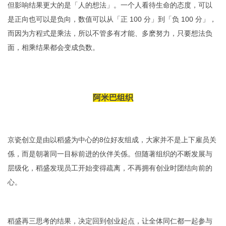
但影响结果更大的是「人的想法」。一个人看待生命的态度，可以
是正向也可以是负向，数值可以从「正 100 分」到「负 100 分」，
而因为方程式是乘法，所以不管多有才能、多麽努力，只要想法负
面，相乘结果都会变成负数。
阿米巴组织
京瓷创立是由以稻盛为中心的8位好友组成，大家并不是上下雇员关
係，而是朝著同一目标前进的伙伴关係。但随著组织的不断发展与
层级化，稻盛发现员工开始变得疏离，不再拥有创业时团结向前的
心。
稻盛再三思考的结果，决定回到创业起点，让全体同仁都一起参与