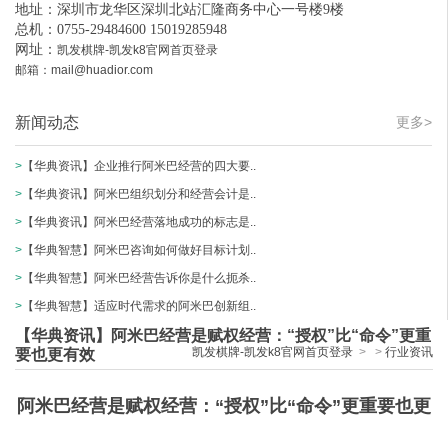
地址：深圳市龙华区深圳北站汇隆商务中心一号楼9楼
总机：0755-29484600 15019285948
网址：
凯发棋牌-凯发k8官网首页登录
邮箱：
mail@huadior.com
新闻动态
更多>
>
【华典资讯】企业推行阿米巴经营的四大要..
>
【华典资讯】阿米巴组织划分和经营会计是..
>
【华典资讯】阿米巴经营落地成功的标志是..
>
【华典智慧】阿米巴咨询如何做好目标计划..
>
【华典智慧】阿米巴经营告诉你是什么扼杀..
>
【华典智慧】适应时代需求的阿米巴创新组..
【华典资讯】阿米巴经营是赋权经营：“授权”比“命令”更重
凯发棋牌-凯发k8官网首页登录
>
>
行业资讯
要也更有效​
阿米巴经营是赋权经营
：
“
授权”比“命令”更重要也更