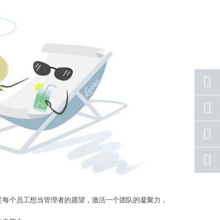
座机
号码
手机
号码
qq
联系
返回
顶部
足每个员工想当管理者的愿望，激活一个团队的凝聚力，