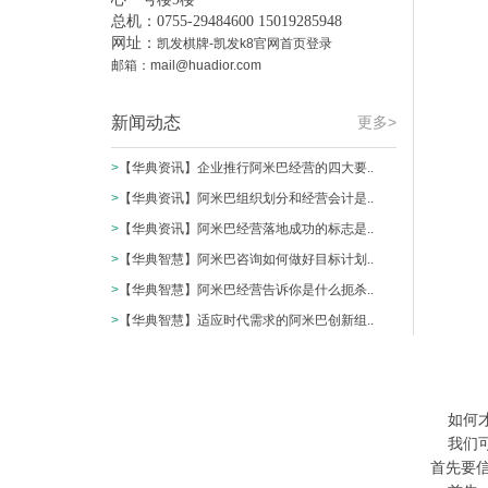
总机：0755-29484600 15019285948
网址：
凯发棋牌-凯发k8官网首页登录
邮箱：
mail@huadior.com
新闻动态
更多>
>
【华典资讯】企业推行阿米巴经营的四大要..
>
【华典资讯】阿米巴组织划分和经营会计是..
>
【华典资讯】阿米巴经营落地成功的标志是..
>
【华典智慧】阿米巴咨询如何做好目标计划..
>
【华典智慧】阿米巴经营告诉你是什么扼杀..
>
【华典智慧】适应时代需求的阿米巴创新组..
如何
我们
首先要