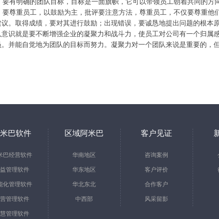
，要有明确的团队目标，目标是一面旗帜，它可以带领员工朝着共同的方
，要尊重员工，以鼓励为主，批评要注意方法，尊重员工，不仅要尊重他
建议。取得成绩，要对其进行鼓励；出现错误，要诚恳地提出问题的根本
队意识就是要不断增强企业的凝聚力和战斗力，使员工对公司有一个归属
员。并能自觉地为团队的目标而努力。凝聚力对一个团队来说是重要的，
米巴软件
区域阿米巴
客户见证
米巴经营软件
华南地区
咨询案例
益管理软件
华东地区
客户评价
能化管理软件
华北东北
合作客户
营管理软件
中西部
风采留影
慧管理软件