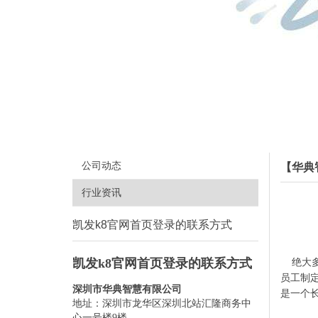
公司动态
【华典
行业资讯
凯发k8官网首页登录的联系方式
凯发k8官网首页登录的联系方式
绝大
员工制
深圳市华典智慧有限公司
是一个
地址：深圳市龙华区深圳北站汇隆商务中
心一号楼9楼