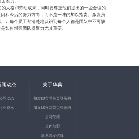
向去努力。
们的人格和劳动成果，同时要尊重他们提出的一些合理的
原因和今后的努力方向，而不是一味的加以指责。
激发员
感。让每个员工都清楚地认识到每个人都是团队中不可缺
但是如何增强团队凝聚力尤其重要。
新闻动态
关于华典
公司动态
凯发k8官网首页登录的
行业资讯
凯发k8官网首页登录的
简介
公司荣耀
文化
合作加盟
联系凯发棋牌