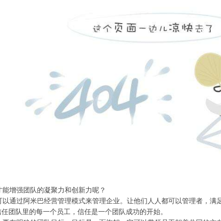
才能增强团队的凝聚力和创新力呢？
可以通过阿米巴经营管理模式来管理企业。让他们人人都可以管理者，满
信任团队里的每一个员工，信任是一个团队成功的开始。