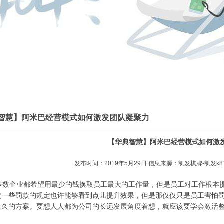
智慧】阿米巴经营模式如何激发团队凝聚力
【华典智慧】阿米巴经营模式如何激
发布时间：2019年5月29日 信息来源：
凯发棋牌-凯发k
多数企业都希望用最少的钱换取员工最大的工作量，但是员工对工作根本
定一些罚款的规定也许能够看到点儿提升效果，但是那仅仅只是员工害怕
长久的方案。要想人人都为公司的长远发展角度着想，就应该要学会激活