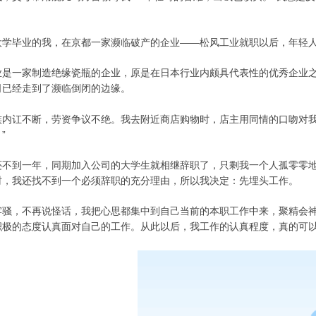
。
大学毕业的我，在京都一家濒临破产的企业——松风工业就职以后，年轻
业是一家制造绝缘瓷瓶的企业，原是在日本行业内颇具代表性的优秀企业
司已经走到了濒临倒闭的边缘。
族内讧不断，劳资争议不绝。我去附近商店购物时，店主用同情的口吻对我
”
还不到一年，同期加入公司的大学生就相继辞职了，只剩我一个人孤零零
时，我还找不到一个必须辞职的充分理由，所以我决定：先埋头工作。
牢骚，不再说怪话，我把心思都集中到自己当前的本职工作中来，聚精会
积极的态度认真面对自己的工作。
从此以后，我工作的认真程度，真的可以