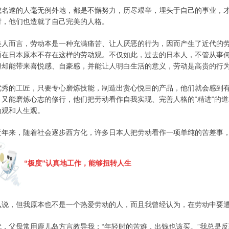
成名遂的人毫无例外地，都是不懈努力，历尽艰辛，埋头于自己的事业，
时，他们也造就了自己完美的人格。
美人而言，劳动本是一种充满痛苦、让人厌恶的行为，因而产生了近代的
而在日本原本不存在这样的劳动观。不仅如此，过去的日本人，不管从事
但却能带来喜悦感、自豪感，并能让人明白生活的意义，劳动是高贵的行
优秀的工匠，只要专心磨炼技能，制造出赏心悦目的产品，他们就会感到
，又能磨炼心志的修行，他们把劳动看作自我实现、完善人格的“精进”的
动观和人生观。
近年来，随着社会逐步西方化，许多日本人把劳动看作一项单纯的苦差事
“极度”认真地工作，能够扭转人生
么说，但我原本也不是一个热爱劳动的人，而且我曾经认为，在劳动中要
代，父母常用鹿儿岛方言教导我：“年轻时的苦难，出钱也该买。”
我总是反