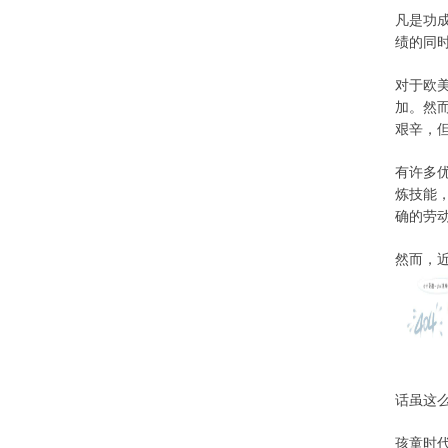
凡是功
绩的同
对于欧
加。
然
艰辛，
有许多
炼技能
确的劳
然而，
话虽这
孩童时