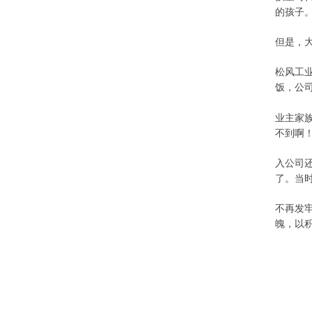
的孩子
但是，
松风工
饭，公
业主家
不到啊！
入公司
了。
当
不再发
魄，以