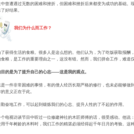
生中曾遭遇过无数的困难和挫折，但困难和挫折后来都变为成功的基础。
来了好结果。
我们为什么而工作？
为了获得生活的食粮。很多人是这么想的。他们认为，为了吃饭获取报酬
的食粮，是工作的重要理由之一，这没有错。然而，我们拼命工作，难道
的目的是为了提升自己的心志——这是我的观点。
志是一件非常困难的事情，有的僧人经历长期严格的修行，也未必能够做
作的意义正在于此。
日勤奋地工作，可以起到锻炼我们的心志、提升人性的了不起的作用。
一个电视访谈节目中听过一位修建神社的木匠师傅的话，很受感动。他说
使用千年树龄的木料时，我们工作的精湛必须经得起千年日月的考验。
这