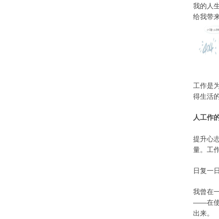
我的人
给我带
工作是
得生活
人工作
提升心
量。
工
日复一
我曾在
——在
出来。