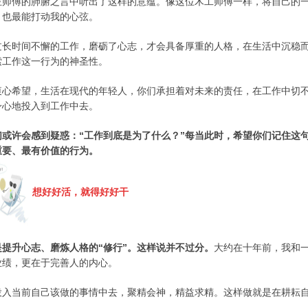
位师傅的肺腑之言中听出了这样的意蕴。
像这位木工师傅一样，将自己的
，也最能打动我的心弦。
过长时间不懈的工作，磨砺了心志，才会具备厚重的人格，在生活中沉稳
索工作这一行为的神圣性。
衷心希望，生活在现代的年轻人，你们承担着对未来的责任，在工作中切
身心地投入到工作中去。
们或许会感到疑惑：“工作到底是为了什么？”每当此时，希望你们记住这
重要、最有价值的行为。
想好好活，就得好好干
是提升心志、磨炼人格的“修行”。这样说并不过分。
大约在十年前，我和
业绩，更在于完善人的内心。
投入当前自己该做的事情中去，聚精会神，精益求精。这样做就是在耕耘