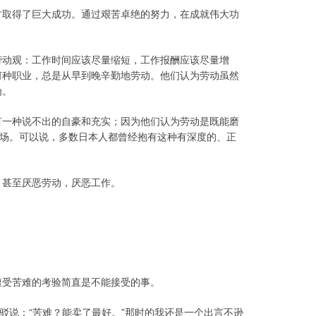
才取得了巨大成功。通过艰苦卓绝的努力，在成就伟大功
返回
顶部
劳动观：工作时间应该尽量缩短，工作报酬应该尽量增
何种职业，总是从早到晚辛勤地劳动。他们认为劳动虽然
为。
有一种说不出的自豪和充实；因为他们认为劳动是既能磨
道场。可以说，多数日本人都曾经抱有这种有深度的、正
，甚至厌恶劳动，厌恶工作。
遭受苦难的考验简直是不能接受的事。
驳说：“苦难？能卖了最好。”那时的我还是一个出言不逊