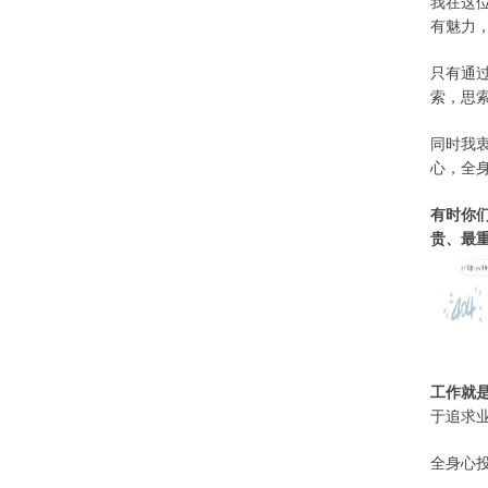
我在这
有魅力
只有通
索，思
同时我
心，全
有时你
贵、最
工作就
于追求
全身心