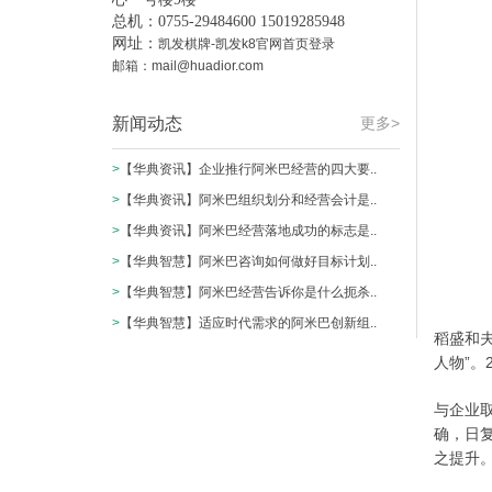
总机：0755-29484600 15019285948
网址：
凯发棋牌-凯发k8官网首页登录
邮箱：
mail@huadior.com
新闻动态
更多>
>
【华典资讯】企业推行阿米巴经营的四大要..
>
【华典资讯】阿米巴组织划分和经营会计是..
>
【华典资讯】阿米巴经营落地成功的标志是..
>
【华典智慧】阿米巴咨询如何做好目标计划..
>
【华典智慧】阿米巴经营告诉你是什么扼杀..
>
【华典智慧】适应时代需求的阿米巴创新组..
稻盛和夫
人物”。
与企业
确，日
之提升