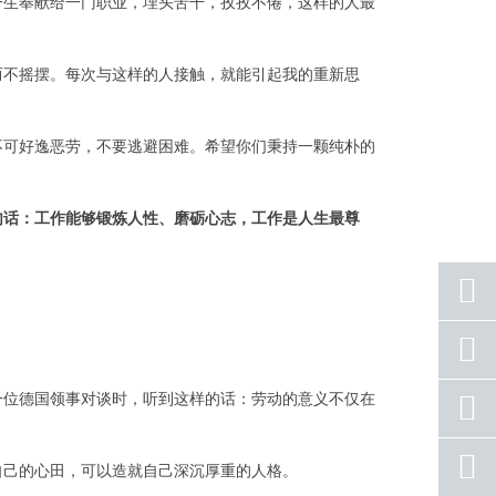
一生奉献给一门职业，埋头苦干，孜孜不倦，这样的人最
而不摇摆。每次与这样的人接触，就能引起我的重新思
不可好逸恶劳，不要逃避困难。希望你们秉持一颗纯朴的
句话：
工作能够锻炼人性、磨砺心志，工作是人生最尊
座机
号码
一位德国领事对谈时，听到这样的话：
劳动的意义不仅在
手机
号码
qq
自己的心田，可以造就自己深沉厚重的人格。
联系