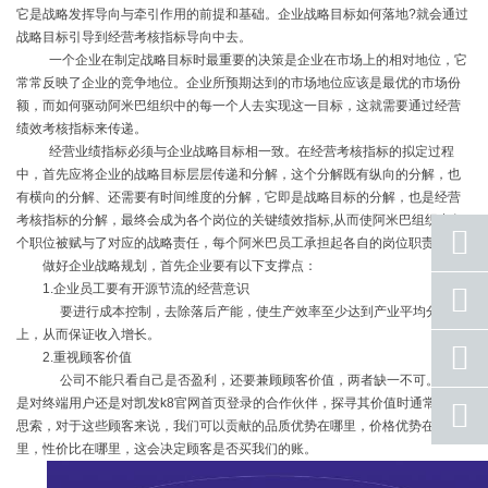
它是战略发挥导向与牵引作用的前提和基础。企业战略目标如何落地?就会通过
战略目标引导到经营考核指标导向中去。
一个企业在制定战略目标时最重要的决策是企业在市场上的相对地位，它
常常反映了企业的竞争地位。企业所预期达到的市场地位应该是最优的市场份
额，而如何驱动阿米巴组织中的每一个人去实现这一目标，这就需要通过经营
绩效考核指标来传递。
经营业绩指标必须与企业战略目标相一致。在经营考核指标的拟定过程
中，首先应将企业的战略目标层层传递和分解，这个分解既有纵向的分解，也
有横向的分解、还需要有时间维度的分解，它即是战略目标的分解，也是经营
考核指标的分解，最终会成为各个岗位的关键绩效指标,从而使阿米巴组织中每
个职位被赋与了对应的战略责任，每个阿米巴员工承担起各自的岗位职责。
做好企业战略规划，首先企业要有以下支撑点：
1.企业员工要有开源节流的经营意识
座机
号码
要进行成本控制，去除落后产能，使生产效率至少达到产业平均分之
上，从而保证收入增长。
手机
2.重视顾客价值
号码
公司不能只看自己是否盈利，还要兼顾顾客价值，两者缺一不可。不论
是对终端用户还是对凯发k8官网首页登录的合作伙伴，探寻其价值时通常都要
qq
联系
思索，对于这些顾客来说，我们可以贡献的品质优势在哪里，价格优势在哪
里，性价比在哪里，这会决定顾客是否买我们的账。
返回
顶部