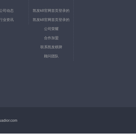
公司动态
凯发k8官网首页登录的
行业资讯
凯发k8官网首页登录的
简介
公司荣耀
文化
合作加盟
联系凯发棋牌
顾问团队
adior.com