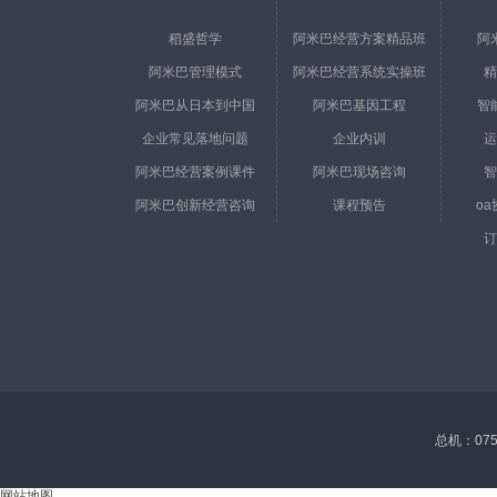
稻盛哲学
阿米巴经营方案精品班
阿
阿米巴管理模式
阿米巴经营系统实操班
精
阿米巴从日本到中国
阿米巴基因工程
智
企业常见落地问题
企业内训
运
阿米巴经营案例课件
阿米巴现场咨询
智
阿米巴创新经营咨询
课程预告
o
订
总机：0755
网站地图