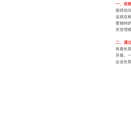
一、依
值得信
这就在
更独特
关管理
二、通
有着长
开展。
企业长