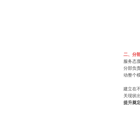
二
、分
服务态
分部负
动整个
建立在
关现状
提升奠