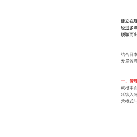
建立在
经过多
脱颖而
结合日
发展管
一、管
就根本
延续入
营模式