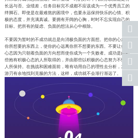
长远与否。业绩差，任务目标完不成都不应该成为一个优秀员工的
绊脚石。即使是在最难熬的困境中，也要永远保持快乐的心情、积
极的态度，并充满真诚。要拥有开阔的心胸，时时不忘实现自己的
目标。把所有的疑虑、负面的想法从心中根除。
不要因为暂时的不成功就总是向消极负面的方面想。把你的心放在
座机
你所想要的东西上，使你的心远离你所不想要的东西。不要让你的
号码
心态因为只朝着负面的方向想而使你成为一个失败者。成功是由那
手机
些抱有积极心态的人所取得的，并由那些以积极的心态努力不懈的
号码
人所保持。在挑战和困难面前，唯有动用自己的理性去分析，才能
游刃有余地找到克服的方法，这样，成功就不会渐行渐远了。
qq
联系
返回
顶部