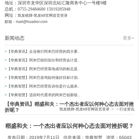
地址：深圳市龙华区深圳北站汇隆商务中心一号楼9楼
总机：0755-29484600 15019285948
网址：
凯发棋牌-凯发k8官网首页登录
邮箱：
mail@huadior.com
新闻动态
更多>
>
【华典资讯】企业推行阿米巴经营的四大要..
>
【华典资讯】阿米巴组织划分和经营会计是..
>
【华典资讯】阿米巴经营落地成功的标志是..
>
【华典智慧】阿米巴咨询如何做好目标计划..
>
【华典智慧】阿米巴经营告诉你是什么扼杀..
>
【华典智慧】适应时代需求的阿米巴创新组..
【华典资讯】稻盛和夫：一个杰出者应以何种心态去面对挫
凯发棋牌-凯发k8官网首页登录
>
>
行业资讯
折呢？
稻盛和夫：一个杰出者应以何种心态去面对挫折呢？
发布日期：2019年7月11日 信息来源：华典智慧 浏览：65043