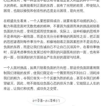
心态来应对，每一种逆境中都含有等量或是更大利益的种子——更
大的商机。如果能看到正面的东西，就有了光明的前景，即使陷入
困境，也能以愉悦和创造性的态度走出困境，迎向光明。
在稻盛先生看来，一个人要想获得成功，就要有毫不动摇的决心、
毅力和愿意面对无数危难的精神。不要因为接踵而来的挑战就朝着
负面的方向想，变得悲观而愤世嫉俗。实际上，这种积极的思维并
不是单纯的一厢情愿，而是在充分分析事物的两面性之后，把正面
的思想渗透到每件事当中去。积极地朝着正面因素想并不是说否认
负面的东西，而是让我们告诫自己不让自己沉溺其中。在看待事物
时，应该考虑事情在发展过程中遇到的问题既有好的一面，也有坏
的一面，但强调好的方面就会产生良好的愿望与结果。
一个人面对挑战，如果只朝着负面的方向想，那这些负面因素将限
制我们潜能的发挥，使我们限定在一个圈里而找不到出口，消耗掉
我们的精力，令我们丧失一个个反败为胜的机会，甚至令我们的希
望破灭。因此，绝不能低估负面心态的排斥力量，它能阻止人生的
幸运，让我们和优秀、成功失之交臂。