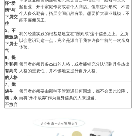
许多企业经营的最初形态就是自己单枪匹马，或者与夫人一
怀“爱
起创业，开个家庭作坊或者个人商店。但靠这种形式，不管
情”与
个人多么勤奋，拓展空间仍然有限。想要扩大事业规模，不
下属交
能不雇佣员工。
往
5、不
我的经营实践的根基是建立在“愿则成”这个信念之上。之所
断激励
以会意识到这一点，完全是源自于我在许多年前的一次亲身
下属士
体验。
气
6、提
升和拥
领导者必须具备杰出的人格，或者能够充分认识到具备杰出
有高尚
人格的重要性，并不懈地去提升自身人格。
的人格
7、燃
烧斗
领导者必须要由那种不管遭遇任何困难，都不会因此投降，
魂，永
而将“永不放弃”作为自身信条的人来担当。
不放弃