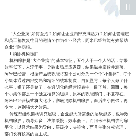
qq
联系
返回
顶部
“大企业病”如何医治？如何让企业内部充满活力？如何让管理层
和员工都恢复往日的激情？作为企业经营，阿米巴经营能有效帮助
企业消除病根。
1.消除机构臃肿
机构臃肿是“大企业病”的基本特征，五个人干一个人的活，结果
效率低下，人浮于事，导致市场反应迟缓，结果滋生腐败并衰落。
阿米巴经营，根据产品或职能将整个公司分为一个个“小集体”，每个
小集体通过内部交易和精细的核算制度，自负盈亏，每个人做了什
么事，赚了还是赔了，在透明化的经营报表中一目了然。因而，每
个小集体都是一个独立核算的组织，原本的职能部门，不复存在。
阿米巴经营模式将大化小，彻底消除机构臃肿，而后由小做强，再
变大，达到强大之效果。
传统型组织架构讲究层级，企业越大所需要的层级越多，也导致
机构臃肿，领导众多，决策缓慢，效率低下。而阿米巴机构讲究扁
平化，以经营结果为导向，层级少，决策快，而且主张分权管理，
部门长有较高的自主权。