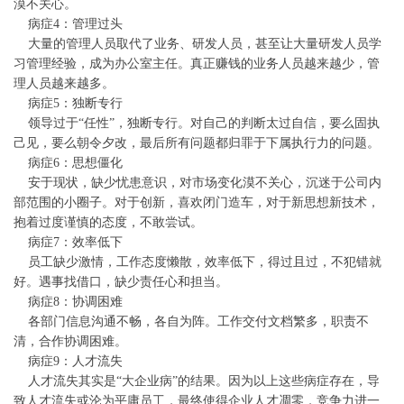
漠不关心。
病症4：管理过头
大量的管理人员取代了业务、研发人员，甚至让大量研发人员学
习管理经验，成为办公室主任。真正赚钱的业务人员越来越少，管
理人员越来越多。
病症5：独断专行
领导过于“任性”，独断专行。对自己的判断太过自信，要么固执
己见，要么朝令夕改，最后所有问题都归罪于下属执行力的问题。
病症6：思想僵化
安于现状，缺少忧患意识，对市场变化漠不关心，沉迷于公司内
部范围的小圈子。对于创新，喜欢闭门造车，对于新思想新技术，
抱着过度谨慎的态度，不敢尝试。
病症7：效率低下
员工缺少激情，工作态度懒散，效率低下，得过且过，不犯错就
好。遇事找借口，缺少责任心和担当。
病症8：协调困难
各部门信息沟通不畅，各自为阵。工作交付文档繁多，职责不
清，合作协调困难。
病症9：人才流失
人才流失其实是“大企业病”的结果。因为以上这些病症存在，导
致人才流失或沦为平庸员工，最终使得企业人才凋零，竞争力进一