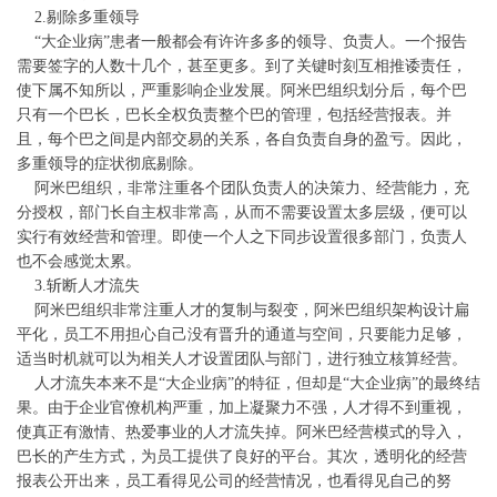
2.剔除多重领导
“大企业病”患者一般都会有许许多多的领导、负责人。一个报告
需要签字的人数十几个，甚至更多。到了关键时刻互相推诿责任，
使下属不知所以，严重影响企业发展。阿米巴组织划分后，每个巴
只有一个巴长，巴长全权负责整个巴的管理，包括经营报表。并
且，每个巴之间是内部交易的关系，各自负责自身的盈亏。因此，
多重领导的症状彻底剔除。
阿米巴组织，非常注重各个团队负责人的决策力、经营能力，充
分授权，部门长自主权非常高，从而不需要设置太多层级，便可以
实行有效经营和管理。即使一个人之下同步设置很多部门，负责人
也不会感觉太累。
3.斩断人才流失
阿米巴组织非常注重人才的复制与裂变，阿米巴组织架构设计扁
平化，员工不用担心自己没有晋升的通道与空间，只要能力足够，
适当时机就可以为相关人才设置团队与部门，进行独立核算经营。
人才流失本来不是“大企业病”的特征，但却是“大企业病”的最终结
果。由于企业官僚机构严重，加上凝聚力不强，人才得不到重视，
使真正有激情、热爱事业的人才流失掉。阿米巴经营模式的导入，
巴长的产生方式，为员工提供了良好的平台。其次，透明化的经营
报表公开出来，员工看得见公司的经营情况，也看得见自己的努