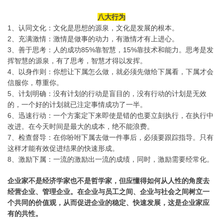
八大行为
1、认同文化：文化是思想的源泉，文化是发展的根本。
2、充满激情：激情是做事的动力，有激情才有上进心。
3、善于思考：人的成功85%靠智慧，15%靠技术和能力。思考是发
挥智慧的源泉，有了思考，智慧才得以发挥。
4、以身作则：你想让下属怎么做，就必须先做给下属看，下属才会
信服你，尊重你。
5、计划明确：没有计划的行动是盲目的，没有行动的计划是无效
的，一个好的计划就已注定事情成功了一半。
6、迅速行动：一个方案定下来即使是错的也要立刻执行，在执行中
改进。在今天时间是最大的成本，绝不能浪费。
7、检查督导：在你吩咐下属去做一件事后，必须要跟踪指导。只有
这样才能有效促进结果的快速形成。
8、激励下属：一流的激励出一流的成绩，同时，激励需要经常化。
企业家不是经济学家也不是哲学家，但应懂得如何从人性的角度去
经营企业、管理企业。在企业与员工之间、企业与社会之间树立一
个共同的价值观，从而促进企业的稳定、快速发展，这是企业家应
有的共性。