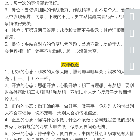
义，每一次的事情都要做好。
3、补位：要强调团队的作战能力、作战精神，而不是个人。若在团
队中发现领导、同事、下属的不足，要主动提醒或者配合，尽量把
事情做得完美。
4、越位：要强调两层管理：越位检查而不是指示；越位汇报而不是
座机
号码
请示。
5、换位：要站在对方的角度思考问题，己所不欲，勿施于人。要学
手机
会包容和理解，还事不能做绝，退一步海阔天空。
号码
qq
六种心态
联系
1、积极的心态：积极的人像太阳，照到哪里哪里亮；消极的人像月
亮，初一、十五不一样。
返回
2、开放的心态：思想开放，心胸开放；职工有理想、有梦想，要创
顶部
造条件帮助职工实现理想和梦想，不能以小人之心度君子之腹而埋
没人才。
3、正向的心态：做正确的事，做好事、做善事；你对别人的付出别
人不会忘记你，说不定哪一天别人会加倍地偿还。
4、正直的心态：懂得什么该做，什么不该做；公司规定去做的必须
要做，没有规定的尽管大胆去做，做事只要问心无愧。
5、公平的心态：持平常心，做自在人；中国的社会组织难免有人情