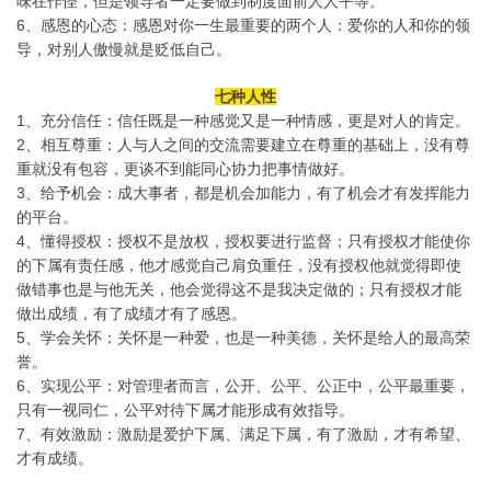
味在作怪，但是领导者一定要做到制度面前人人平等。
6、感恩的心态：感恩对你一生最重要的两个人：爱你的人和你的领
导，对别人傲慢就是贬低自己。
七种人性
1、充分信任：信任既是一种感觉又是一种情感，更是对人的肯定。
2、相互尊重：人与人之间的交流需要建立在尊重的基础上，没有尊
重就没有包容，更谈不到能同心协力把事情做好。
3、给予机会：成大事者，都是机会加能力，有了机会才有发挥能力
的平台。
4、懂得授权：授权不是放权，授权要进行监督；只有授权才能使你
的下属有责任感，他才感觉自己肩负重任，没有授权他就觉得即使
做错事也是与他无关，他会觉得这不是我决定做的；只有授权才能
做出成绩，有了成绩才有了感恩。
5、学会关怀：关怀是一种爱，也是一种美德，关怀是给人的最高荣
誉。
6、实现公平：对管理者而言，公开、公平、公正中，公平最重要，
只有一视同仁，公平对待下属才能形成有效指导。
7、有效激励：激励是爱护下属、满足下属，有了激励，才有希望、
才有成绩。