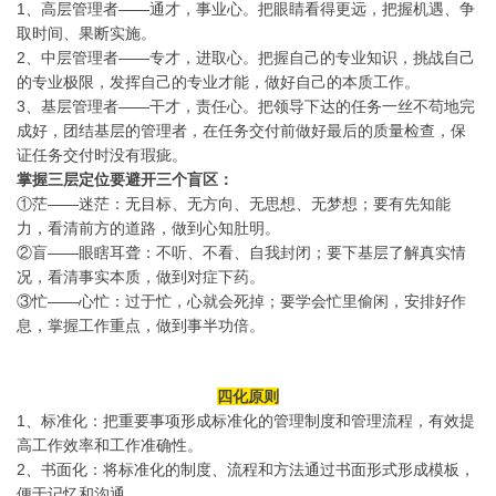
1、高层管理者——通才，事业心。把眼睛看得更远，把握机遇、争
取时间、果断实施。
2、中层管理者——专才，进取心。把握自己的专业知识，挑战自己
的专业极限，发挥自己的专业才能，做好自己的本质工作。
3、基层管理者——干才，责任心。把领导下达的任务一丝不苟地完
成好，团结基层的管理者，在任务交付前做好最后的质量检查，保
证任务交付时没有瑕疵。
掌握三层定位要避开三个盲区：
①茫——迷茫：无目标、无方向、无思想、无梦想；要有先知能
力，看清前方的道路，做到心知肚明。
②盲——眼瞎耳聋：不听、不看、自我封闭；要下基层了解真实情
况，看清事实本质，做到对症下药。
③忙——心忙：过于忙，心就会死掉；要学会忙里偷闲，安排好作
息，掌握工作重点，做到事半功倍。
四化原则
1、标准化：把重要事项形成标准化的管理制度和管理流程，有效提
高工作效率和工作准确性。
2、书面化：将标准化的制度、流程和方法通过书面形式形成模板，
便于记忆和沟通。