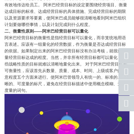
有效地传达给员工。 阿米巴经营目标的设定要围绕经营项目、衡量
达成目标的标准、达成经营目标的具体措施、完成经营目标的期限
以及资源要求等要素，使阿米巴成员能够很清晰地看到阿米巴组织
计划要做哪些事情，以及计划完成到什么程度。
二、衡量性原则——阿米巴经营目标可以量化
阿米巴经营目标的衡量性是指经营目标可以量化，而非笼统地用语
言表述。应该有一组量化的经营数据，作为衡量是否达成经营目标
的依据。如果制定出来的阿米巴经营目标没有办法考核，就很难衡
量经营目标达成的程度。当然，并非所有经营目标都可以量化，有
些战略性质的目标就难以清晰地量化出来。 对于阿米巴经营目标的
座机
可衡量性，应该首先从数量、质量、成本、时间、上级或客户的满
号码
意程度五个方面来进行。使阿米巴管领导人有统一的、标准的、清
晰的、可度量的标尺，避免在经营目标描述中使用概念模糊、无法
手机
号码
度量的词句。
qq
联系
返回
顶部