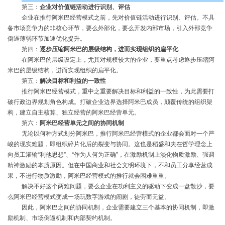
第三：
企业对价值链活动进行识别、评估
企业在推行阿米巴经营模式之前，先对价值链活动进行识别、评估。不具
备市场竞争力的非核心环节，要么外部化，要么开发内部市场，引入外部竞争
倒逼薄弱环节加速优化提升。
第四：
逐步压缩阿米巴的层级结构，进而实现组织的扁平化
在阿米巴的层级设定上，尤其对规模较大的企业，要重点考虑逐步压缩阿
米巴的层级结构，进而实现组织的扁平化。
第五：
解决目标和利益的一致性
推行阿米巴经营模式，重中之重要解决目标和利益的一致性，为此需要打
破行政边界规划角色构成。打破企业边界选择阿米巴成员，颠覆传统的组织架
构，建立自主核算、独立经营的阿米巴经营单元。
第六：
阿米巴经营单元之间的协同机制
无论以何种方式划分阿米巴，推行阿米巴经营模式的企业都会面对一个严
峻的现实难题，即组织碎片化后的裂变与协同。这也是稻盛和夫在哲学理念上
向员工灌输
“利他思想”、“作为人何为正确”，在激励机制上淡化物质激励、强调
精神激励的本质原因。但在中国商业和社会文明环境下，不和员工分享经营成
果，不进行物质激励，阿米巴经营模式的推行就会困难重重。
解决不好这个两难问题，要么企业在功利主义的驱动下变成一盘散沙，要
么阿米巴经营模式变成一场玩数字游戏的闹剧，徒劳而无益。
因此，阿米巴之间的协同机制，企业需要建立三个基本的协同机制，即激
励机制、市场倒逼机制和内部契约机制。