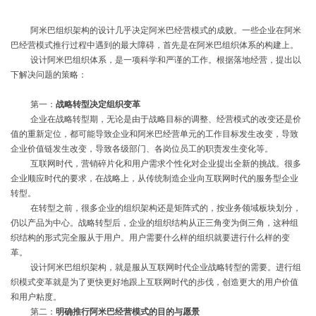
阿米巴组织架构的设计几乎决定阿米巴经营模式的成败。一些企业在阿米
巴经营模式推行过程中遇到的最大障碍，首先是在阿米巴组织体系的构建上。
设计阿米巴组织体系，是一项科学和严谨的工作。
根据落地经营，
提出
以
下
解决问题的策略
：
第一：
战略转型决定组织变革
企业在战略转型期，无论是由于战略目标的调整、经营模式的改变还是价
值的重新定位，都可能导致企业和阿米巴经营单元的工作目标发生改变，导致
企业价值链发生改变，导致各级部门、各岗位员工的职责发生变化等
。
互联网时代，营销碎片化和用户需求个性化对企业提出全新的挑战。很多
企业顺应时代的要求，在战略上，从传统制造企业向互联网时代的服务型企业
转型。
在转型之前，很多企业的组织架构还是矩阵式的，按业务领域板块划分，
仍以产品为中心。战略转型后，企业的组织结构从正三角变为倒三角，这种组
织结构的形式完全服从于用户。用户需要什么样的组织就要进行什么样的变
革。
设计阿米巴组织架构，就是服从互联网时代企业战略转型的需要。进行组
织模式变革就是为了更快更好地跟上互联网时代的步伐，创造更大的用户价值
和用户粘度。
第二：
明确推行阿米巴经营模式的目的与愿景