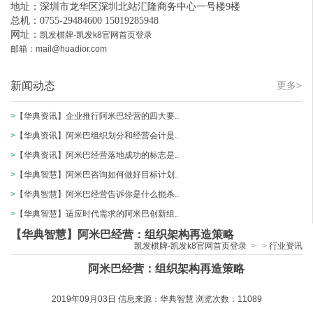
地址：深圳市龙华区深圳北站汇隆商务中心一号楼9楼
总机：0755-29484600 15019285948
网址：
凯发棋牌-凯发k8官网首页登录
邮箱：
mail@huadior.com
新闻动态
更多>
>
【华典资讯】企业推行阿米巴经营的四大要..
>
【华典资讯】阿米巴组织划分和经营会计是..
>
【华典资讯】阿米巴经营落地成功的标志是..
>
【华典智慧】阿米巴咨询如何做好目标计划..
>
【华典智慧】阿米巴经营告诉你是什么扼杀..
>
【华典智慧】适应时代需求的阿米巴创新组..
【华典智慧】阿米巴经营：组织架构再造策略
凯发棋牌-凯发k8官网首页登录
>
>
行业资讯
阿米巴经营：组织架构再造策略
2019
年
09
月
03
日 信息来源：华典
智慧
浏览次数：
11089