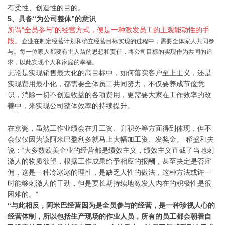
有柔性、创造性的目的。
5、具备“为公司整体”的意识
所谓“全员参与”的经营方式，便是一种激发员工的主观能动性的手
段。
企业在制定经营计划和确立经营目标实现的过程中，需要全体家人共同参
与。每一位家人都要有主人翁的思想和责任，将公司目标的实现作为共同的追
求，以此实现个人和家庭的幸福。
无论是实现销售最大化的高目标中，如何落实客户至上主义，还是
实现费用最小化，都需要全体员工共同努力，不仅要养成节俭意
识，消除一切不创造收益的各项费用，更需要大家在工作效率的改
善中，来实现公司整体效率的持续提升。
在京瓷，虽然工作业绩会在升工资、升职务等方面得到体现，但不
会仅仅因为该阿米巴盈利多就马上大幅加工资、发奖金。”稻盛和夫
说：“大多数欧美企业的经营都是绩效主义，绩效主义直截了当地刺
激人的物质欲望，根据工作成果给予相应的报酬，甚至决定是否雇
佣，这是一种冷冰冰的理性，是缺乏人性的做法，这种方法或许一
时能够刺激人的干劲，但是要长期持续地激发人内在的积极性是很
困难的。”
“与此相反，阿米巴经营因为是全员参与的经营，是一种珍视人心的
经营体制，所以包括生产现场的作业人员，所有的员工都会朝着自