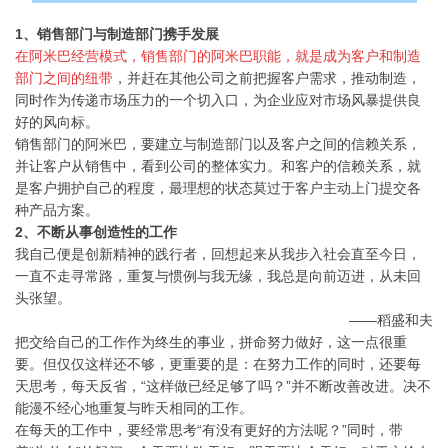
1、销售部门与制造部门携手发展
在阿米巴经营模式，销售部门的阿米巴职能，就是成为客户和制造
部门之间的纽带
，并赶在其他公司之前把握客户需求，推动制造，
同时作为传递市场压力的一个切入口，为企业应对市场风暴提供良
好的风向标。
销售部门的阿米巴，要建立与制造部门以及客户之间的信赖关系，
并让客户从销售中，看到公司的整体实力。和客户的信赖关系，就
是客户拥护自己的程度，最理想的状态莫过于客户主动上门提交各
种产品方案。
2、不断从事创造性的工作
我自己便是创新精神的践行者，回想起来从我步入社会直至今日，
一直不走寻常路，重复与惯例与我无缘，我总是向前迈进，从未回
头张望。
——稻盛和夫
把交给自己的工作作为终生的事业，拼命努力做好，这一点很重
要。但仅仅这样还不够，更重要的是：在努力工作的同时，还要每
天思考，每天反省，“这样做已经足够了吗？”并不断改善改进。决不
能漫不经心地重复与昨天相同的工作。
在每天的工作中，要经常思考“有没有更好的方法呢？”同时，带