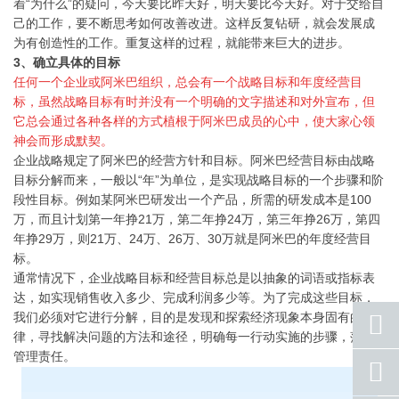
着“为什么”的疑问，今天要比昨天好，明天要比今天好。对于交给自
己的工作，要不断思考如何改善改进。这样反复钻研，就会发展成
为有创造性的工作。重复这样的过程，就能带来巨大的进步。
3、确立具体的目标
任何一个企业或阿米巴组织，总会有一个战略目标和年度经营目
标，虽然战略目标有时并没有一个明确的文字描述和对外宣布，但
它总会通过各种各样的方式植根于阿米巴成员的心中，使大家心领
神会而形成默契。
企业战略规定了阿米巴的经营方针和目标。阿米巴经营目标由战略
目标分解而来，一般以“年”为单位，是实现战略目标的一个步骤和阶
段性目标。例如某阿米巴研发出一个产品，所需的研发成本是100
万，而且计划第一年挣21万，第二年挣24万，第三年挣26万，第四
年挣29万，则21万、24万、26万、30万就是阿米巴的年度经营目
标。
通常情况下，企业战略目标和经营目标总是以抽象的词语或指标表
达，如实现销售收入多少、完成利润多少等。为了完成这些目标，
我们必须对它进行分解，目的是发现和探索经济现象本身固有的规
律，寻找解决问题的方法和途径，明确每一行动实施的步骤，落实
管理责任。
座机
号码