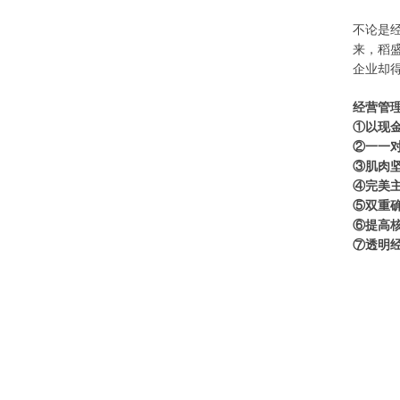
不论是
来，稻
企业却
经营管
①以现
②一一
③肌肉
④完美
⑤双重
⑥提高
⑦透明