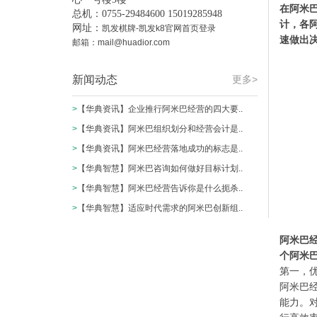
在阿米
总机：0755-29484600 15019285948
计，各
网址：
凯发棋牌-凯发k8官网首页登录
速做出
邮箱：
mail@huadior.com
新闻动态
更多>
>
【华典资讯】企业推行阿米巴经营的四大要..
>
【华典资讯】阿米巴组织划分和经营会计是..
>
【华典资讯】阿米巴经营落地成功的标志是..
>
【华典智慧】阿米巴咨询如何做好目标计划..
>
【华典智慧】阿米巴经营告诉你是什么扼杀..
>
【华典智慧】适应时代需求的阿米巴创新组..
阿米巴
个阿米
第一，
阿米巴
能力。