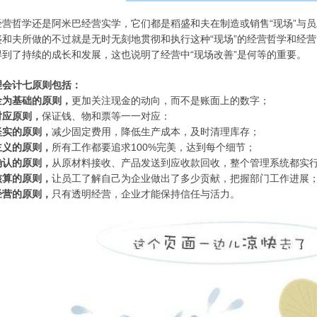
经营哲学还是阿米巴经营实学，它们都是稻盛和夫在制造或销售“现场”与
盛和夫所做的不过就是无时无刻地贯彻和执行这种“现场”的经营哲学和经
得到了持续的成长和发展，这也说明了经营中“现场改善”是何等的重要。
理会计七原则包括：
金为基础的原则，
更加关注现金的动向，而不是账面上的数字；
对应原则，
保证钱、物和票等一一对应：
坚实的原则，
减少固定费用，降低生产成本，及时清理库存；
主义的原则，
所有工作都要追求100%完美，达到每个细节；
确认的原则，
从原材料接收、产品发送到应收款回收，整个管理系统都实行
核算的原则，
让员工了解自己为企业做出了多少贡献，把握部门工作进展
经营的原则，
只有透明经营，企业才能保持信任与活力。