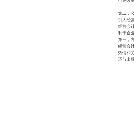
行高效
第二，
引人经
经营会
利于企
第三，
经营会
热情和
环节出