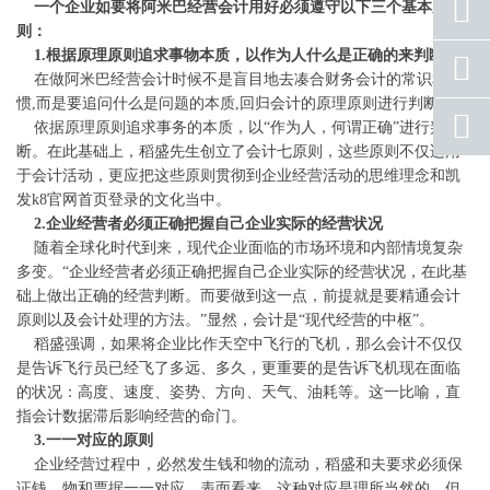
座机
一个企业如要将阿米巴经营会计用好必须遵守以下三个基本原
号码
则：
1.根据原理原则追求事物本质，以作为人什么是正确的来判断
手机
号码
在做阿米巴经营会计时候不是盲目地去凑合财务会计的常识和习
惯,而是要追问什么是问题的本质,回归会计的原理原则进行判断。
qq
依据原理原则追求事务的本质，以“作为人，何谓正确”进行判
联系
断。在此基础上，稻盛先生创立了会计七原则，这些原则不仅适用
于会计活动，更应把这些原则贯彻到企业经营活动的思维理念和凯
返回
顶部
发k8官网首页登录的文化当中。
2.企业经营者必须正确把握自己企业实际的经营状况
随着全球化时代到来，现代企业面临的市场环境和内部情境复杂
多变。“企业经营者必须正确把握自己企业实际的经营状况，在此基
础上做出正确的经营判断。而要做到这一点，前提就是要精通会计
原则以及会计处理的方法。”显然，会计是“现代经营的中枢”。
稻盛强调，如果将企业比作天空中飞行的飞机，那么会计不仅仅
是告诉飞行员已经飞了多远、多久，更重要的是告诉飞机现在面临
的状况：高度、速度、姿势、方向、天气、油耗等。这一比喻，直
指会计数据滞后影响经营的命门。
3.一一对应的原则
企业经营过程中，必然发生钱和物的流动，稻盛和夫要求必须保
证钱、物和票据一一对应。表面看来，这种对应是理所当然的，但