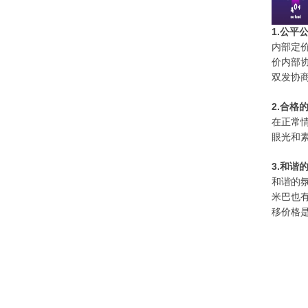
1.公平
内部定
价内部
双发协
2.合格
在正常
眼光和
3.和谐
和谐的
米巴也
移价格