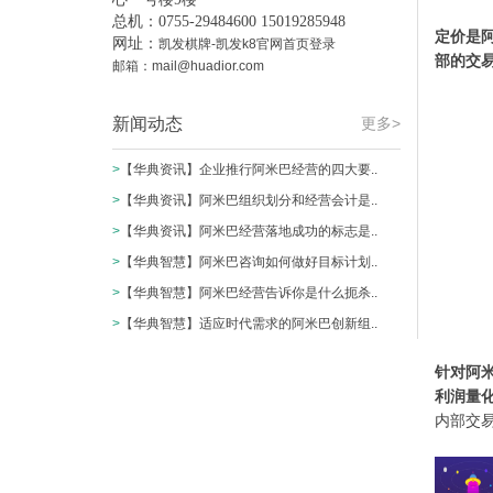
总机：0755-29484600 15019285948
定价是
网址：
凯发棋牌-凯发k8官网首页登录
部的交
邮箱：
mail@huadior.com
新闻动态
更多>
>
【华典资讯】企业推行阿米巴经营的四大要..
>
【华典资讯】阿米巴组织划分和经营会计是..
>
【华典资讯】阿米巴经营落地成功的标志是..
>
【华典智慧】阿米巴咨询如何做好目标计划..
>
【华典智慧】阿米巴经营告诉你是什么扼杀..
>
【华典智慧】适应时代需求的阿米巴创新组..
针对阿
利润量化
内部交