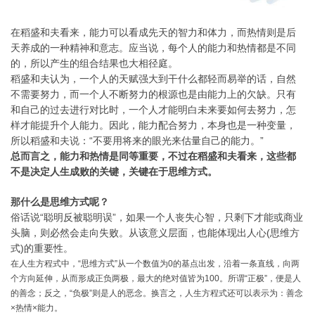
在稻盛和夫看来，能力可以看成先天的智力和体力，而热情则是后
天养成的一种精神和意志。应当说，每个人的能力和热情都是不同
的，所以产生的组合结果也大相径庭。
稻盛和夫认为，一个人的天赋强大到干什么都轻而易举的话，自然
不需要努力，而一个人不断努力的根源也是由能力上的欠缺。只有
和自己的过去进行对比时，一个人才能明白未来要如何去努力，怎
样才能提升个人能力。因此，能力配合努力，本身也是一种变量，
所以稻盛和夫说：“不要用将来的眼光来估量自己的能力。”
总而言之，能力和热情是同等重要，不过在稻盛和夫看来，这些都
不是决定人生成败的关键，关键在于思维方式。
那什么是思维方式呢？
俗话说“聪明反被聪明误”，如果一个人丧失心智，只剩下才能或商业
头脑，则必然会走向失败。从该意义层面，也能体现出人心(思维方
式)的重要性。
在人生方程式中，“思维方式”从一个数值为0的基点出发，沿着一条直线，向两
个方向延伸，从而形成正负两极，最大的绝对值皆为100。
所谓“正极”，便是人
的善念；反之，“负极”则是人的恶念。换言之，人生方程式还可以表示为：善念
×热情×能力。