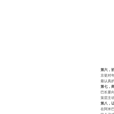
第六，
京瓷对
最认真
第七，
巴长要
策层主
第八，
在阿米