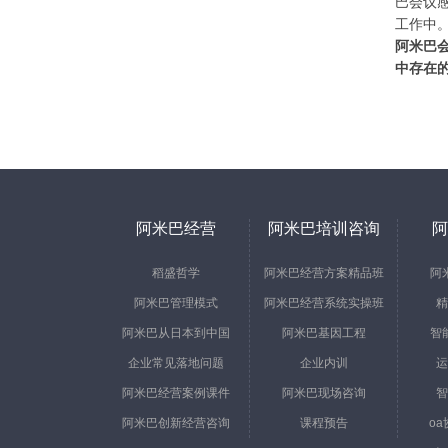
巴会议
工作中
阿米巴
中存在
阿米巴经营
阿米巴培训咨询
阿
稻盛哲学
阿米巴经营方案精品班
阿
阿米巴管理模式
阿米巴经营系统实操班
精
阿米巴从日本到中国
阿米巴基因工程
智
企业常见落地问题
企业内训
运
阿米巴经营案例课件
阿米巴现场咨询
智
阿米巴创新经营咨询
课程预告
o