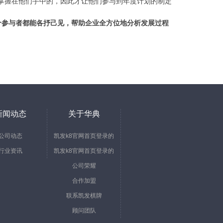
是掌握在他们手中的，因此才让他们参与到年度计划的制定
个参与者都能各抒己见，帮助企业全方位地分析发展过程
新闻动态
关于华典
公司动态
凯发k8官网首页登录的
行业资讯
凯发k8官网首页登录的
简介
公司荣耀
文化
合作加盟
联系凯发棋牌
顾问团队