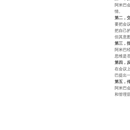
阿米巴
情。
第二，
要把会
把自己
但其意
第三，
阿米巴
思维是
第四，
在会议
巴提出
第五，
阿米巴
和管理