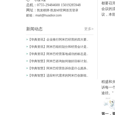
都要召
总机：0755-29484600 15019285948
会议的
网址：
凯发棋牌-凯发k8官网首页登录
议，本
邮箱：
mail@huadior.com
新闻动态
更多>
>
【华典资讯】企业推行阿米巴经营的四大要..
>
【华典资讯】阿米巴组织划分和经营会计是..
>
【华典资讯】阿米巴经营落地成功的标志是..
>
【华典智慧】阿米巴咨询如何做好目标计划..
>
【华典智慧】阿米巴经营告诉你是什么扼杀..
>
【华典智慧】适应时代需求的阿米巴创新组..
稻盛和
诉每一
途径。”
第一，