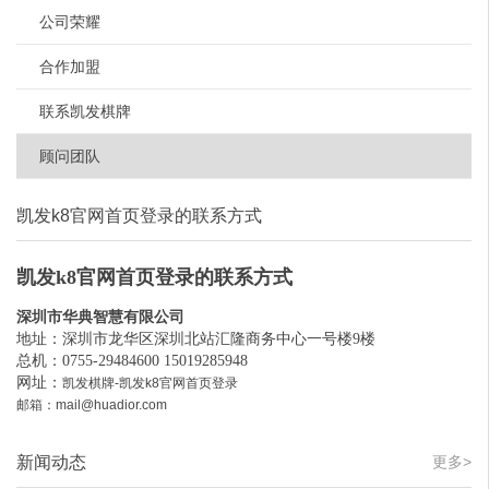
公司荣耀
合作加盟
联系凯发棋牌
顾问团队
凯发k8官网首页登录的联系方式
凯发k8官网首页登录的联系方式
深圳市华典智慧有限公司
地址：深圳市龙华区深圳北站汇隆商务中心一号楼9楼
总机：0755-29484600 15019285948
网址：
凯发棋牌-凯发k8官网首页登录
邮箱：
mail@huadior.com
新闻动态
更多>