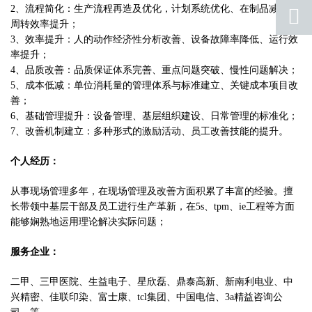
2、流程简化：生产流程再造及优化，计划系统优化、在制品减少、
qq
联系
周转效率提升；
3、效率提升：人的动作经济性分析改善、设备故障率降低、运行效
返回
率提升；
顶部
4、品质改善：品质保证体系完善、重点问题突破、慢性问题解决；
5、成本低减：单位消耗量的管理体系与标准建立、关键成本项目改
善；
6、基础管理提升：设备管理、基层组织建设、日常管理的标准化；
7、改善机制建立：多种形式的激励活动、员工改善技能的提升。
个人经历：
从事现场管理多年，在现场管理及改善方面积累了丰富的经验。擅
长带领中基层干部及员工进行生产革新，在5s、tpm、ie工程等方面
能够娴熟地运用理论解决实际问题；
服务企业：
二甲、三甲医院、生益电子、星欣磊、鼎泰高新、新南利电业、中
兴精密、佳联印染、富士康、tcl集团、中国电信、3a精益咨询公