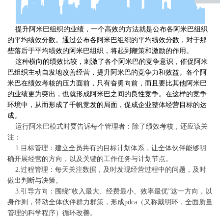
返回
顶部
提升阿米巴组织的业绩，一个高效的方法就是公布各阿米巴组织
的平均绩效分数。通过公布各阿米巴组织的平均绩效分数，对于那
些落后于平均绩效的阿米巴组织，将起到鞭策和激励的作用。
这种横向的绩效比较，刺激了各个阿米巴的竞争意识，催促阿米
巴组织主动自发地改善经营，提升阿米巴的竞争力和效益。各个阿
米巴在绩效考核的压力面前，只有奋勇向前，而且要比其他阿米巴
的业绩更为突出，也就形成阿米巴之间的良性竞争。在这样的竞争
环境中，从而形成了千帆竞发的局面，促成企业整体经营目标的达
成。
运行阿米巴模式时要告诉每个管理者：除了绩效考核，还应该关
注：
1.目标管理：建立全员共有的目标计划体系，让全体伙伴能够明
确开展经营的方向，以及关键的工作任务与计划节点。
2.过程管理：每天关注数据，及时发现经营过程中的问题，及时
做出判断与决策。
3.引导方向：围绕“收入最大、经费最小、效率最优”这一方向，以
身作则，带动全体伙伴群力群策，形成pdca（又称戴明环，全面质量
管理的科学程序）循环改善。