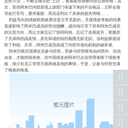
定价方法”，不断去领导处“上访”，看看能否调整内部交易价格；其
次，某些阿米巴内部发现上游部门传递下来的不合格品，立即去领
导处打官司，要求索赔，而且还列出了具体的损失明细……
利益导向的绩效机制效果还是立竿见影的，月度绩效考核的结果
直接影响了阿米巴成员的劳动报酬，成功地引导了所有阿米巴成员
的注意方向，而让大家忘记了协同利他、忘记了改善提升，更抛弃
了兄弟班的战友情，原先和谐的组织氛围无影无踪。当利益驱使战
胜了利他、共享，阿米巴成员就成了内部市场化机制的破坏者。
阿米巴模式强调全员参与经营，而参与经营唯有由内而外、自动
自发，才能持续有效。但中国很多的阿米巴企业管理者除了绩效考
核，很少在员工管理方面再做其他的事情，于是，让参与经营充满
了铜臭的味道。
座机
号码
手机
号码
qq
联系