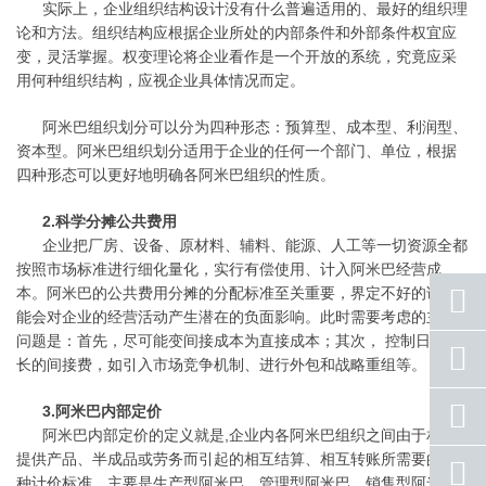
实际上，企业组织结构设计没有什么普遍适用的、最好的组织理
论和方法。组织结构应根据企业所处的内部条件和外部条件权宜应
变，灵活掌握。权变理论将企业看作是一个开放的系统，究竟应采
用何种组织结构，应视企业具体情况而定。
阿米巴组织划分可以分为四种形态：预算型、成本型、利润型、
资本型。阿米巴组织划分适用于企业的任何一个部门、单位，根据
四种形态可以更好地明确各阿米巴组织的性质。
2.科学分摊公共费用
企业把厂房、设备、原材料、辅料、能源、人工等一切资源全都
按照市场标准进行细化量化，实行有偿使用、计入阿米巴经营成
本。阿米巴的公共费用分摊的分配标准至关重要，界定不好的话可
能会对企业的经营活动产生潜在的负面影响。此时需要考虑的主要
问题是：首先，尽可能变间接成本为直接成本；其次， 控制日益增
座机
长的间接费，如引入市场竞争机制、进行外包和战略重组等。
号码
手机
3.阿米巴内部定价
号码
阿米巴内部定价的定义就是,企业内各阿米巴组织之间由于相互
提供产品、半成品或劳务而引起的相互结算、相互转账所需要的一
qq
联系
种计价标准。主要是生产型阿米巴、管理型阿米巴、销售型阿米