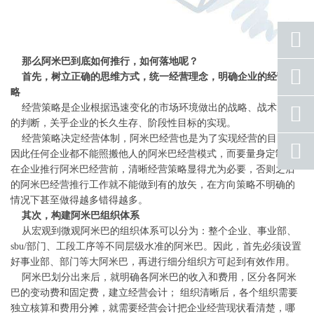
那么阿米巴到底如何推行，如何落地呢？
座机
首先，树立正确的思维方式，统一经营理念，明确企业的经营策
号码
略
经营策略是企业根据迅速变化的市场环境做出的战略、战术展开
手机
号码
的判断，关乎企业的长久生存、阶段性目标的实现。
经营策略决定经营体制，阿米巴经营也是为了实现经营的目的。
qq
因此任何企业都不能照搬他人的阿米巴经营模式，而要量身定制。
联系
在企业推行阿米巴经营前，清晰经营策略显得尤为必要，否则之后
返回
的阿米巴经营推行工作就不能做到有的放矢，在方向策略不明确的
顶部
情况下甚至做得越多错得越多。
其次，构建阿米巴组织体系
从宏观到微观阿米巴的组织体系可以分为：整个企业、事业部、
sbu/部门、工段工序等不同层级水准的阿米巴。因此，首先必须设置
好事业部、部门等大阿米巴，再进行细分组织方可起到有效作用。
阿米巴划分出来后，就明确各阿米巴的收入和费用，区分各阿米
巴的变动费和固定费，建立经营会计； 组织清晰后，各个组织需要
独立核算和费用分摊，就需要经营会计把企业经营现状看清楚，哪