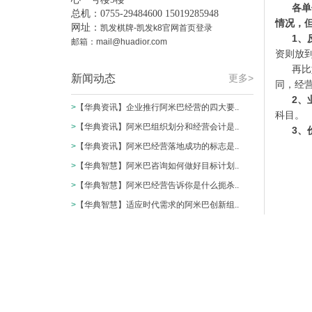
各单
总机：0755-29484600 15019285948
情况，
网址：
凯发棋牌-凯发k8官网首页登录
1、
邮箱：
mail@huadior.com
资则放
再比
新闻动态
更多>
同，经
2、
>
【华典资讯】企业推行阿米巴经营的四大要..
科目。
>
【华典资讯】阿米巴组织划分和经营会计是..
3、
>
【华典资讯】阿米巴经营落地成功的标志是..
>
【华典智慧】阿米巴咨询如何做好目标计划..
>
【华典智慧】阿米巴经营告诉你是什么扼杀..
>
【华典智慧】适应时代需求的阿米巴创新组..