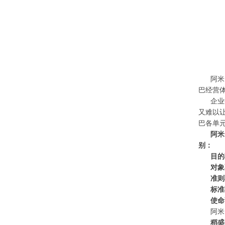
阿米
巴经营
企业
又难以让
巴各单
阿米
别：
目的
对象
准则
标准
使命
阿米
稻盛