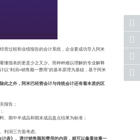
座机
号码
经营过程和业绩报告的会计系统，企业要成功导入阿米
手机
号码
看懂报表的更是少之又少。而种种难以理解的专业解释
计以“利润=销售额一费用”的基本原理为基础，基于阿米
qq
联系
除此之外，阿米巴经营会计与传统会计还有着本质的区
返回
顶部
关报告；
；
料、期中半成品和期末成品盘点结果为标准；
、利润三方面考虑。
会计表》。透过销售额和费用的内容，就可以像看故事一