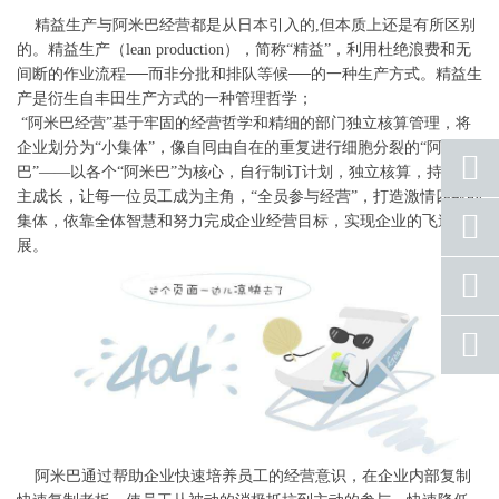
精益生产与阿米巴经营都是从日本引入的,但本质上还是有所区别
的。精益生产（lean production），简称“精益”，利用杜绝浪费和无
间断的作业流程──而非分批和排队等候──的一种生产方式。精益生
产是衍生自丰田生产方式的一种管理哲学；
“阿米巴经营”基于牢固的经营哲学和精细的部门独立核算管理，将
企业划分为“小集体”，像自囘由自在的重复进行细胞分裂的“阿米
巴”——以各个“阿米巴”为核心，自行制订计划，独立核算，持续自
主成长，让每一位员工成为主角，“全员参与经营”，打造激情四射的
座机
集体，依靠全体智慧和努力完成企业经营目标，实现企业的飞速发
号码
展。
手机
号码
qq
联系
返回
顶部
阿米巴通过帮助企业快速培养员工的经营意识，在企业内部复制