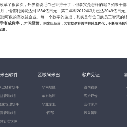
改革了很多次，外界都说毛巾已经拧干了，但事实是怎样的呢？如果干部
年3月，销售利润就达到1884亿日元，第二年即2012年3月已达2049
屈指可数的高收益企业。每一个数字的达成，其实是每位日航员工智慧的
学变成数字，才叫经营。
阿米巴经营，其实就是将哲学持续血肉化，不断驱动数
发展。
米巴软件
区域阿米巴
客户见证
米巴经营软件
华南地区
咨询案例
益管理软件
华东地区
客户评价
能化管理软件
华北东北
合作客户
营管理软件
中西部
风采留影
慧管理软件