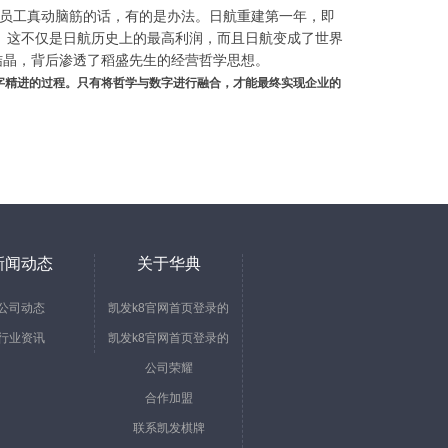
员工真动脑筋的话，有的是办法。日航重建第一年，即
亿日元。这不仅是日航历史上的最高利润，而且日航变成了世界
结晶，背后渗透了稻盛先生的经营哲学思想。
字精进的过程。只有将哲学与数字进行融合，才能最终实现企业的
新闻动态
关于华典
公司动态
凯发k8官网首页登录的
行业资讯
凯发k8官网首页登录的
简介
公司荣耀
文化
合作加盟
联系凯发棋牌