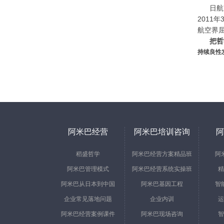
日航
2011
航空界
把哲
持续良性
阿米巴经营
阿米巴培训咨询
阿
稻盛哲学
阿米巴经营方案精品班
阿
阿米巴管理模式
阿米巴经营系统实操班
精
阿米巴从日本到中国
阿米巴基因工程
智
企业常见落地问题
企业内训
运
阿米巴经营案例课件
阿米巴现场咨询
智