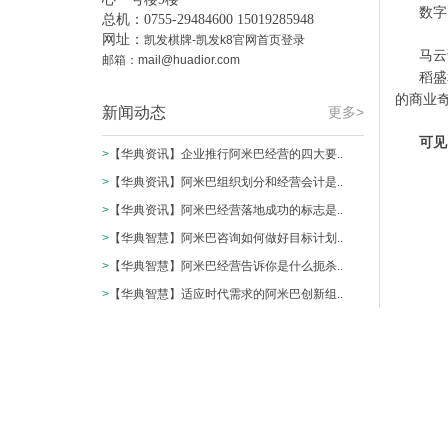
数字
总机：0755-29484600 15019285948
网址：
凯发棋牌-凯发k8官网首页登录
马云
邮箱：
mail@huadior.com
稻盛
的商业
新闻动态
更多>
可见
>
【华典资讯】企业推行阿米巴经营的四大要..
>
【华典资讯】阿米巴组织划分和经营会计是..
>
【华典资讯】阿米巴经营落地成功的标志是..
>
【华典智慧】阿米巴咨询如何做好目标计划..
>
【华典智慧】阿米巴经营告诉你是什么扼杀..
>
【华典智慧】适应时代需求的阿米巴创新组..