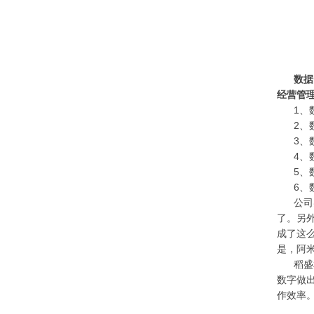
数据
经营管
1、
2、
3、
4、
5、
6、
公司
了。另
成了这
是，阿
稻盛
数字做
作效率