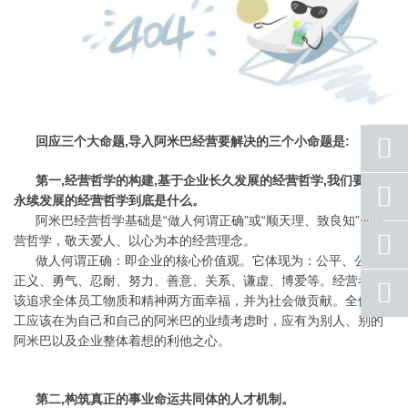
回应三个大命题,导入阿米巴经营要解决的三个小命题是:
第一,经营哲学的构建,基于企业长久发展的经营哲学,我们要思考
座机
永续发展的经营哲学到底是什么。
号码
阿米巴经营哲学基础是“做人何谓正确”或“顺天理、致良知”的经
手机
营哲学，敬天爱人、以心为本的经营理念。
号码
做人何谓正确：即企业的核心价值观。它体现为：公平、公正、
正义、勇气、忍耐、努力、善意、关系、谦虚、博爱等。经营者应
qq
联系
该追求全体员工物质和精神两方面幸福，并为社会做贡献。全体员
工应该在为自己和自己的阿米巴的业绩考虑时，应有为别人、别的
返回
阿米巴以及企业整体着想的利他之心。
顶部
第二,构筑真正的事业命运共同体的人才机制。