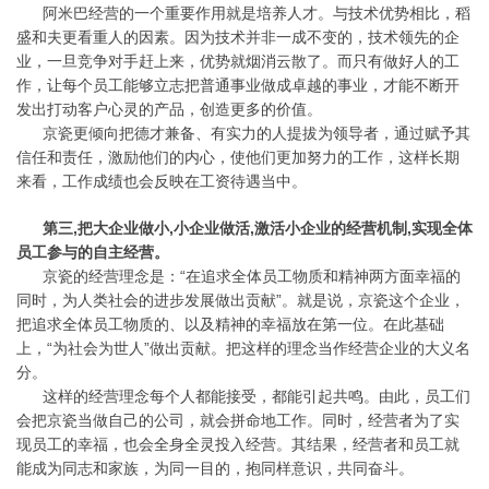
阿米巴经营的一个重要作用就是培养人才。与技术优势相比，稻
盛和夫更看重人的因素。因为技术并非一成不变的，技术领先的企
业，一旦竞争对手赶上来，优势就烟消云散了。而只有做好人的工
作，让每个员工能够立志把普通事业做成卓越的事业，才能不断开
发出打动客户心灵的产品，创造更多的价值。
京瓷更倾向把德才兼备、有实力的人提拔为领导者，通过赋予其
信任和责任，激励他们的内心，使他们更加努力的工作，这样长期
来看，工作成绩也会反映在工资待遇当中。
第三,把大企业做小,小企业做活,激活小企业的经营机制,实现全体
员工参与的自主经营。
京瓷的经营理念是：“在追求全体员工物质和精神两方面幸福的
同时，为人类社会的进步发展做出贡献”。就是说，京瓷这个企业，
把追求全体员工物质的、以及精神的幸福放在第一位。在此基础
上，“为社会为世人”做出贡献。把这样的理念当作经营企业的大义名
分。
这样的经营理念每个人都能接受，都能引起共鸣。由此，员工们
会把京瓷当做自己的公司，就会拼命地工作。同时，经营者为了实
现员工的幸福，也会全身全灵投入经营。其结果，经营者和员工就
能成为同志和家族，为同一目的，抱同样意识，共同奋斗。