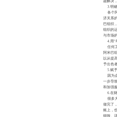
题解决
3.明
各个阿
济关系
巴组织，
组织的
与市场
4.用“
任何工
阿米巴
以从提
予出色
5.赋
因为企
一步导
和加强
6.在
很多大
做完了
账上，
细致、