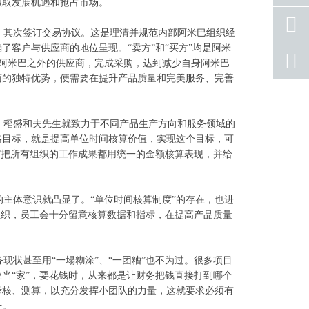
抓取发展机遇和抢占市场。
手机
号码
其次签订交易协议。这是理清并规范内部阿米巴组织经
客户与供应商的地位呈现。“卖方”和“买方”均是阿米
qq
寻找阿米巴之外的供应商，完成采购，达到减少自身阿米巴
联系
商的独特优势，便需要在提升产品质量和完美服务、完善
返回
顶部
稻盛和夫先生就致力于不同产品生产方向和服务领域的
略目标，就是提高单位时间核算价值，实现这个目标，可
”把所有组织的工作成果都用统一的金额核算表现，并给
主体意识就凸显了。“单位时间核算制度”的存在，也进
组织，员工会十分留意核算数据和指标，在提高产品质量
状甚至用“一塌糊涂”、“一团糟”也不为过。很多项目
当“家”，要花钱时，从来都是让财务把钱直接打到哪个
考核、测算，以充分发挥小团队的力量，这就要求必须有
升。