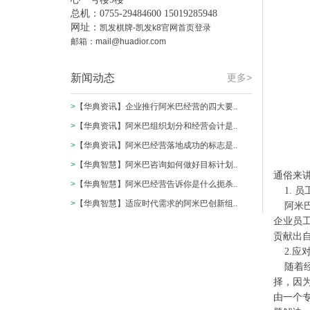
总机：0755-29484600 15019285948
网址：
凯发棋牌-凯发k8官网首页登录
邮箱：
mail@huadior.com
新闻动态
更多>
>
【华典资讯】企业推行阿米巴经营的四大要..
>
【华典资讯】阿米巴组织划分和经营会计是..
>
【华典资讯】阿米巴经营落地成功的标志是..
>
【华典智慧】阿米巴咨询如何做好目标计划..
通俗来
>
【华典智慧】阿米巴经营告诉你是什么扼杀..
1. 
>
【华典智慧】适应时代需求的阿米巴创新组..
阿米巴
企业员
贡献出
2.应
随着经
择，因
由一个