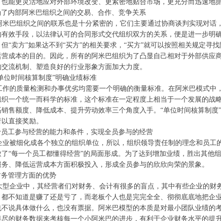
，也能更灵活地应对外部环境改变、更紧密地贴合市场，更充分而迅速地
确了内部阿米巴组织之间的交易、合作、竞争关系
米巴组织之间的联系也是十分紧密的，它们主要通过协商谈判实现对话，
的有效手段，以法律认可的合同形式交代组织双方的关系，便是进一步明确了
但“卖方”如果达不到“买方”的相关要求，“买方”就可以按照相关规定
运营成本的目的。因此，所有的阿米巴组织为了凸显自己相对于外部供应
的交流机制、塑造良好的行业形象方面加大力度。
单位时间核算制度”明确业绩标准
作的质量检测和办事优劣均需要一个明确的衡量标准。在阿米巴模式中，
组织一个统一而科学的标准，这个标准在一定程度上相当于一个发展的战
高销售额度、降低成本、提升劳动效率三个角度入手。“单位时间核算制度
者以直接奖励。
予员工参与经营的能力和条件，实现全员参与的经营
业被细化成各个独立的组织单位，所以，组织领导责任制的理念和员工的
致了“每一个员工都懂得经营”的局面形成。为了达到增加业绩，胜出其他
服务、降低运营成本方面积极投入，形成全员参与的欣欣向荣的景象。
财务管理方面的优势
型企业中，其经营者们对财务、会计有很多的盲点，其中有些企业的财务现
，都不知道是赚了还是亏了，而老板个人也是完完全全、彻彻底底地把企业
也不说具体做什么，也没有票据。阿米巴模型的本质是对最小团队业绩的
详尽的财务数据来考核每一个小阿米巴的进步，有利于企业财务水平的提