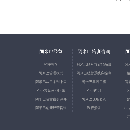
阿米巴经营
阿米巴培训咨询
阿
稻盛哲学
阿米巴经营方案精品班
阿
阿米巴管理模式
阿米巴经营系统实操班
精
阿米巴从日本到中国
阿米巴基因工程
智
企业常见落地问题
企业内训
运
阿米巴经营案例课件
阿米巴现场咨询
智
阿米巴创新经营咨询
课程预告
o
订