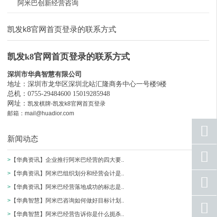
阿米巴创新经营咨询
凯发k8官网首页登录的联系方式
凯发k8官网首页登录的联系方式
深圳市华典智慧有限公司
地址：深圳市龙华区深圳北站汇隆商务中心一号楼9楼
总机：0755-29484600 15019285948
网址：
凯发棋牌-凯发k8官网首页登录
邮箱：
mail@huadior.com
新闻动态
更多>
座机
号码
>
【华典资讯】企业推行阿米巴经营的四大要..
>
【华典资讯】阿米巴组织划分和经营会计是..
手机
号码
>
【华典资讯】阿米巴经营落地成功的标志是..
>
【华典智慧】阿米巴咨询如何做好目标计划..
qq
联系
>
【华典智慧】阿米巴经营告诉你是什么扼杀..