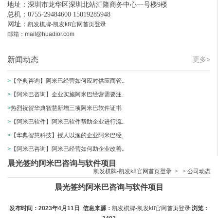
地址：深圳市龙华区深圳北站汇隆商务中心一号楼9楼
总机：0755-29484600 15019285948
网址：
凯发棋牌-凯发k8官网首页登录
邮箱：
mail@huadior.com
新闻动态
更多>
>
【华典咨询】阿米巴经营如何应对供应商管..
>
【阿米巴咨询】企业实施阿米巴经营需要注..
>
热烈祝贺华典智慧新增三项阿米巴软件证书
>
【阿米巴软件】阿米巴软件帮助企业进行流..
>
【华典智慧科技】授人以渔的企业阿米巴经..
>
【阿米巴咨询】阿米巴经营如何助企业改善..
晨光签约阿米巴咨询与软件项目
凯发棋牌-凯发k8官网首页登录
>
>
公司动态
晨光签约阿米巴咨询与软件项目
发布时间：2023年4月11日 信息来源：
凯发棋牌-凯发k8官网首页登录
浏览：