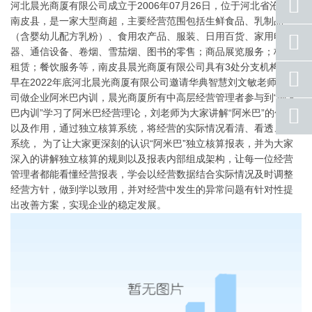
河北晨光商厦有限公司成立于2006年07月26日，位于河北省沧州市
南皮县，是一家大型商超，主要经营范围包括生鲜食品、乳制品
（含婴幼儿配方乳粉）、食用农产品、服装、日用百货、家用电
座机
号码
器、通信设备、卷烟、雪茄烟、图书的零售；商品展览服务；柜台
租赁；餐饮服务等，南皮县晨光商厦有限公司具有3处分支机构。
手机
早在2022年底河北晨光商厦有限公司邀请华典智慧刘文敏老师去公
号码
司做企业阿米巴内训，晨光商厦所有中高层经营管理者参与到“阿米
qq
巴内训”学习了阿米巴经营理论，刘老师为大家讲解“阿米巴”的优势
联系
以及作用，通过独立核算系统，将经营的实际情况看清、看透、看
系统， 为了让大家更深刻的认识“阿米巴”独立核算报表，并为大家
返回
顶部
深入的讲解独立核算的规则以及报表内部组成架构，让每一位经营
管理者都能看懂经营报表，学会以经营数据结合实际情况及时调整
经营方针，做到学以致用，并对经营中发生的异常问题有针对性提
出改善方案，实现企业的稳定发展。