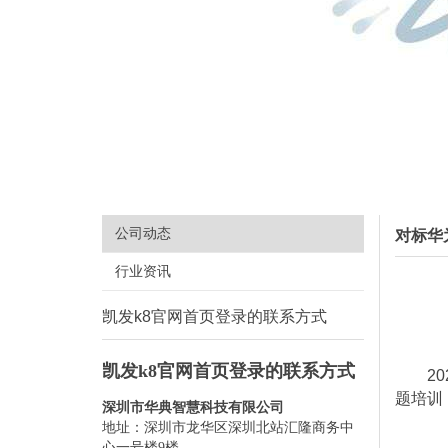
公司动态
对标华
行业资讯
凯发k8官网首页登录的联系方式
凯发k8官网首页登录的联系方式
20
题培训
深圳市华典智慧科技有限公司
地址：深圳市龙华区深圳北站汇隆商务中
心一号楼9楼