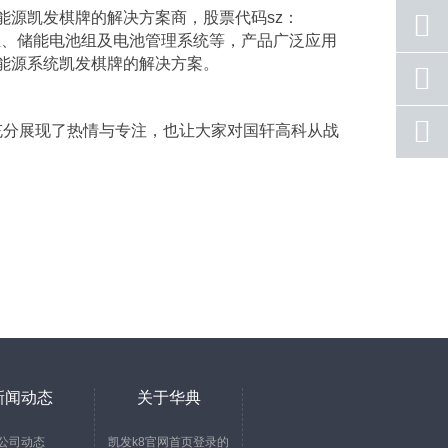
能源凯发棋牌的解决方案商，股票代码
sz
：
座机
号码
组、储能电池组及电池管理系统等，产品广泛应用
能源系统凯发棋牌的解决方案。
手机
号码
qq
充分展现了热情与专注，也让大家对国轩高科从战
联系
返回
顶部
新闻动态
关于华典
公司动态
凯发k8官网首页登录的