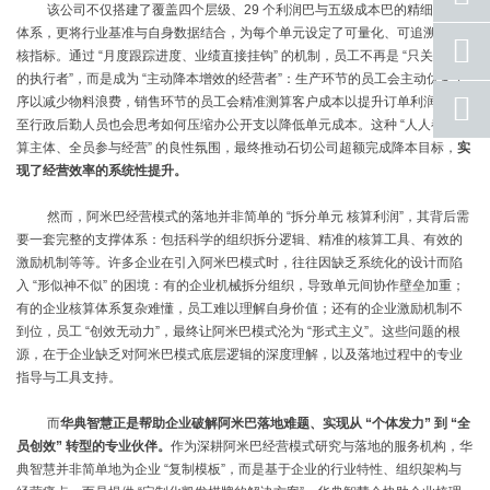
号码
该公司不仅搭建了覆盖四个层级、
29
个利润巴与五级成本巴的精细化核算
体系，更将行业基准与自身数据结合，为每个单元设定了可量化、可追溯的考
手机
核指标。通过
“
月度跟踪进度、业绩直接挂钩
”
的机制，员工不再是
“
只关心考勤
号码
的执行者
”
，而是成为
“
主动降本增效的经营者
”
：生产环节的员工会主动优化工
qq
序以减少物料浪费，销售环节的员工会精准测算客户成本以提升订单利润，甚
联系
至行政后勤人员也会思考如何压缩办公开支以降低单元成本。这种
“
人人都是核
算主体、全员参与经营
”
的良性氛围，最终推动石切公司超额完成降本目标，
实
返回
现了经营效率的系统性提升。
顶部
然而，阿米巴经营模式的落地并非简单的
“
拆分单元
核算利润
”
，其背后需
要一套完整的支撑体系：包括科学的组织拆分逻辑、精准的核算工具、有效的
激励机制
等等
。许多企业在引入阿米巴模式时，往往因缺乏系统化的设计而陷
入
“
形似神不似
”
的困境：有的企业机械拆分组织，导致单元间协作壁垒加重；
有的企业核算体系复杂难懂，员工难以理解自身价值；还有的企业激励机制不
到位，员工
“
创效无动力
”
，最终让阿米巴模式沦为
“
形式主义
”
。这些问题的根
源，在于企业缺乏对阿米巴模式底层逻辑的深度理解，以及落地过程中的专业
指导与工具支持。
而
华典智慧正是帮助企业破解阿米巴落地难题、实现从
“
个体发力
”
到
“
全
员创效
”
转型的专业伙伴。
作为深耕阿米巴经营模式研究与落地的服务机构，华
典智慧并非简单地为企业
“
复制模板
”
，而是基于企业的行业特性、组织架构与