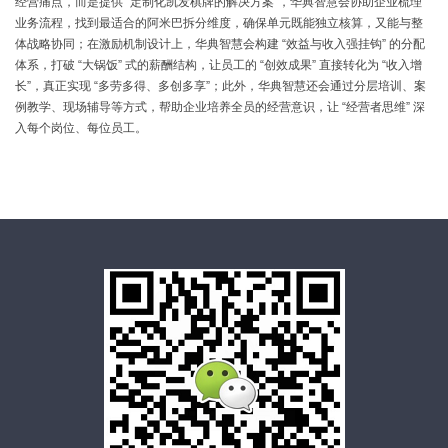
经营痛点，
而是
提供
“
定制化凯发棋牌的解决方案
”
，
华典智慧会协助企业梳理
业务流程，找到最适合的阿米巴拆分维度，确保单元既能独立核算，又能与整
体战略协同；在激励机制设计上，华典智慧会构建
“
效益与收入强挂钩
”
的分配
体系，打破
“
大锅饭
”
式的薪酬结构，让员工的
“
创效成果
”
直接转化为
“
收入增
长
”
，真正实现
“
多劳多得、多创多享
”
；此外，华典智慧还会通过分层培训、案
例教学、现场辅导等方式，帮助企业培养全员的经营意识，让
“
经营者思维
”
深
入每个岗位、每位员工。