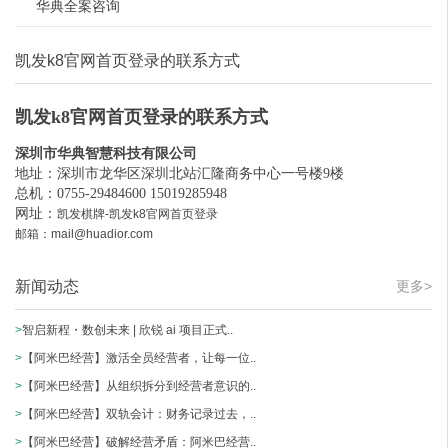
华典全案咨询
凯发k8官网首页登录的联系方式
凯发k8官网首页登录的联系方式
深圳市华典智慧科技有限公司
地址：深圳市龙华区深圳北站汇隆商务中心一号楼9楼
总机：0755-29484600 15019285948
网址：
凯发棋牌-凯发k8官网首页登录
邮箱：
mail@huadior.com
新闻动态
更多>
>
智启新程・数创未来 | 欣锐 ai 项目正式..
>
【阿米巴经营】激活全员经营者，让每一位..
>
【阿米巴经营】从组织拆分到经营者意识的..
>
【阿米巴经营】双轨会计：财务记录过去，..
>
【阿米巴经营】破解经营矛盾：阿米巴经营..