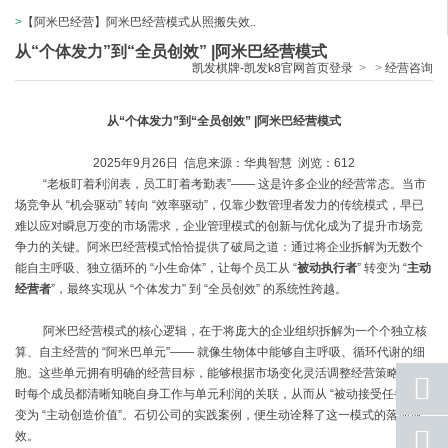
>
【阿米巴经营】阿米巴经营模式从照搬失效..
从“个体发力”到“全员创效” |阿米巴经营模式
凯发棋牌-凯发k8官网首页登录
>
>
经营咨询
从
“个体发力”到“全员创效”
|
阿米巴经营模式
2025
年
9
月
26
日 信息来源：华典智慧 浏览：
612
“
老板盯着利润表，员工盯着考勤表
”——
这是许多企业的经营常态。当市
场竞争从
“
机会驱动
”
转向
“
效率驱动
”
，仅靠少数管理者发力的传统模式，早已
难以应对瞬息万变的市场需求
，
企业管理模式的创新与优化成为了提升市场竞
争力的关键
。
阿米巴经营模式恰恰提供了破局之道：通过将企业拆解为无数个
能自主呼吸、独立循环的
“
小生命体
”
，让每个员工从
“
被动执行者
”
转变为
“
主动
经营者
”
，最终实现从
“
个体发力
”
到
“
全员创效
”
的系统性跨越。
阿米巴经营模式的核心逻辑，在于将庞大的企业组织拆解为一个个独立核
算、自主经营的
“
阿米巴单元
”——
就像生物体中能够自主呼吸、循环代谢的细
胞。这些单元拥有明确的经营目标，能够根据市场变化灵活调整经营策略，同
时每个成员都清晰知晓自身工作与单元利润的关联，从而从
“
被动接受任务
”
转
变为
“
主动创造价值
”
。石切公司的实践案例，便生动诠释了这一模式的落地成
座机
效。