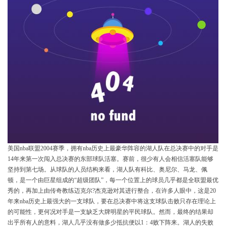
美国nba联盟2004赛季，拥有nba历史上最豪华阵容的湖人队在总决赛中的对手是
14年来第一次闯入总决赛的东部球队活塞。赛前，很少有人会相信活塞队能够
坚持到第七场。从球队的人员结构来看，湖人队有科比、奥尼尔、马龙、佩
顿，是一个由巨星组成的“超级团队”，每一个位置上的球员几乎都是全联盟最优
秀的，再加上由传奇教练迈克尔?杰克逊对其进行整合，在许多人眼中，这是20
年来nba历史上最强大的一支球队，要在总决赛中将这支球队击败只存在理论上
的可能性，更何况对手是一支缺乏大牌明星的平民球队。然而，最终的结果却
出乎所有人的意料，湖人几乎没有做多少抵抗便以1：4败下阵来。湖人的失败