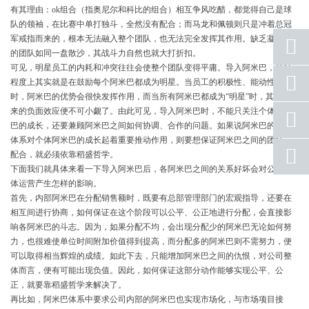
有其理由：ok组合（指奥尼尔和科比的组合）相互争风吃醋，都觉得自己是球
队的领袖，在比赛中单打独斗，全然没有配合；而马龙和佩顿则只是冲着总冠
军戒指而来的，根本无法融入整个团队，也无法完全发挥其作用。缺乏凝聚力
的团队如同一盘散沙，其战斗力自然也就大打折扣。
可见，明星员工的内耗和冲突往往会使整个团队变得平庸。导入阿米巴，某种
座机
程度上其实就是在鼓励每个阿米巴都成为明星。当员工的积极性、能动性低下
号码
时，阿米巴的优势会很快发挥作用，而当所有阿米巴都成为“明星”时，其可能带
来的负面效应便不可小觑了。由此可见，导入阿米巴时，不能只关注个体阿米
手机
号码
巴的成长，还要兼顾阿米巴之间如何协调、合作的问题。如果说阿米巴的经营
体系对个体阿米巴的成长起着重要推动作用，则要想保证阿米巴之间的团结、
qq
配合，就必须依靠稻盛哲学。
联系
下面我们就具体来看一下导入阿米巴后，各阿米巴之间的关系好坏会对公司整
体运营产生怎样的影响。
返回
顶部
首先，内部阿米巴在分配销售额时，既要有总部管理部门的宏观指导，还要在
相互间进行协商，如何保证在这个阶段可以公平、公正地进行分配，会直接影
响各阿米巴的斗志。因为，如果分配不均，会出现分配少的阿米巴无论如何努
力，也很难使单位时间附加价值得到提高，而分配多的阿米巴则不需努力，便
可以取得相当辉煌的成绩。如此下去，只能增加阿米巴之间的仇恨，对公司整
体而言，便有可能出现负值。因此，如何保证这部分动作能够实现公平、公
正，就要靠稻盛哲学来解决了。
再比如，阿米巴体系中要求公司内部的阿米巴也实现市场化，与市场项目接