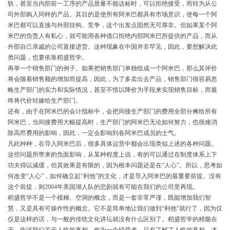
轨，甚至当内部前一工序的产品质量不能达标时，可以拒绝接受，而转为从公
司外部购入同样的产品。其目的是使所有阿米巴都具有市场意识，使每一个阿
米巴都可以直接与外部挂钩、竞争，这个出发点固然无可厚非。但如果某个阿
米巴的负责人有私心，就可能用各种借口拒绝内部阿米巴所提供的产品，而从
外部自己亲戚的公司直接进货。这种现象在中国并非罕见，因此，要想解决此
类问题，也要依靠稻盛哲学。
再举一个销售部门的例子。如果把销售部门单独组成一个阿米巴，那么其评价
将会随着销售额的增加而提高，因此，为了多卖出去产品，销售部门很容易忽
略生产部门的实力和实际情况，甚至不惜以降价为手段来实现销售目标，而最
终将代价转嫁给生产部门。
还有，由于在阿米巴的会计指标中，会把间接生产部门的费用全部分摊给所有
阿米巴，当间接费用大幅提高时，生产部门的阿米巴无论如何努力，也很难消
除高昂费用的影响，因此，一定会影响到各阿米巴成员的士气。
凡此种种，在导入阿米巴后，很多具体运营中都会出现类似上述的各种问题。
这些问题所带来的负面影响，从某种程度上说，有的可以通过在制度体系上下
功夫得以减缓，但其效果是有限的，因为根本问题还是在“人心”。所以，思考如
何改变“人心”，如何确立起“利他”的文化，才是导入阿米巴的最重要前提。没有
这个前提，则2004年美国湖人队的悲剧就有可能在我们的公司里再现。
稻盛哲学不是一个模糊、空洞的概念，而是一套非常严谨，既能增加我们智
慧，又是具有可操作性的概念。它不是简单地让我们做到“利他”就行了，因为仅
仅是这样的话，与一般的传统文化讲坛就没有什么区别了。稻盛哲学的精髓在
于，告诉我们关于人性的真相，作为一个经营者，只有了解了人性的真相，才