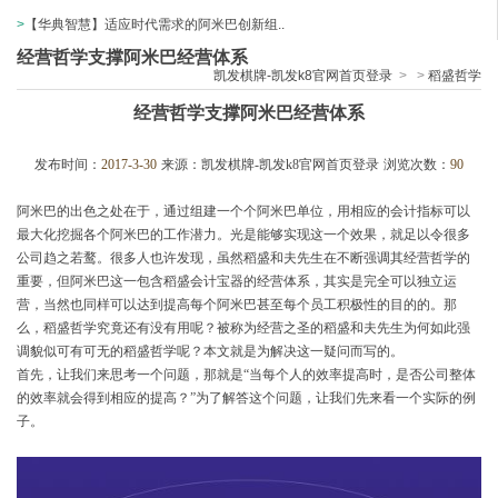
>
【华典智慧】适应时代需求的阿米巴创新组..
经营哲学支撑阿米巴经营体系
凯发棋牌-凯发k8官网首页登录
>
>
稻盛哲学
经营哲学支撑阿米巴经营体系
发布时间：
2017-3-30
来源：
凯发棋牌-凯发k8官网首页登录
浏览次数：
90
阿米巴的出色之处在于，通过组建一个个阿米巴单位，用相应的会计指标可以
最大化挖掘各个阿米巴的工作潜力。光是能够实现这一个效果，就足以令很多
公司趋之若鹜。很多人也许发现，虽然稻盛和夫先生在不断强调其经营哲学的
重要，但阿米巴这一包含稻盛会计宝器的经营体系，其实是完全可以独立运
营，当然也同样可以达到提高每个阿米巴甚至每个员工积极性的目的的。那
么，稻盛哲学究竟还有没有用呢？被称为经营之圣的稻盛和夫先生为何如此强
调貌似可有可无的稻盛哲学呢？本文就是为解决这一疑问而写的。
首先，让我们来思考一个问题，那就是“当每个人的效率提高时，是否公司整体
的效率就会得到相应的提高？”为了解答这个问题，让我们先来看一个实际的例
子。