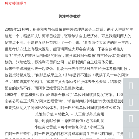
独立核算呢？
关注整体效益
2009年11月初，稻盛和夫与张瑞敏在中外管理恳谈会上对话。两个人讲话的主
题是一个，稻盛和夫讲阿米巴经营，张瑞敏讲自主经济体。可是我看到两人的
侧重点不同。于是在互动环节就问了一个问题。“看着两位大师讲的同一主题，
但是考核方法上有很大区别。能否请两位大师各自讲述一下各自的考核方
法？”主持人在转述我的问题的时候，转换成只问张瑞敏“自主经营体”是如何考
核的。张瑞敏说，标准利润留归公司，超额利润归自主经济体分配。
后来中午跟稻盛和夫一起吃饭。他说当张先生讲到对自主经济体考核的时候，
他就想站起来说，“你那是成果主义！那样是行不通的！我搞了几十年的阿米
巴，我知道其中的窍门。”成果主义会激励各经济体去争抢资源，结果使得整体
配合的效能不好。而阿米巴经营要的是整体效益。
1963年，稻盛和夫和青山正道联合推出了“单位时间核算制度”方案。1965年，
座机
京瓷公司在正式导入“阿米巴经营”时，“单位时间核算制度”作为衡量经营状况的
号码
重要指标纳入了阿米巴经营体系。阿米巴经营单位时间核算价值公式为：
总附加价值 = 总收入 － 人工费以外总费用
手机
每小时贡献价值 = 总附加价值 / 总劳动时间
号码
小组劳动贡献 = 每小时附加价值 / 小时工资
qq
在阿米巴经营中，阿米巴设定的目标不是成本而是生产量和附加值。主角是以
联系