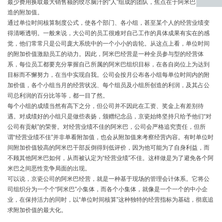
最少费用换取最大销售额的绞尽脑汁的“人”组成的团队，焦点在于阿米巴团队创
造的附加值。
返回
通过单位时间核算制度公式，使各个部门、各小组，甚至某个人的经营业绩变
顶部
得清晰透明。一般来说，大公司的员工很难对自己工作的具体成果有实在的感
觉，他们常常只是公司庞大系统中的一个小小的齿轮。从这点上看，单位时间
的附加价值激励员工的动力。因此，阿米巴经营是一种全员参与型的经营体
系，每位员工都要充分掌握自己所属的阿米巴组织目标，在各自岗位上为达到
目标而不懈努力，在当中实现自我。公司会按月公布各小组每单位时间内的附
加价值，各个小组当月的经营状况、每个组员及小组所创造的利润，及其占公
司总利润的百分比等等，都一目了然。
每个小组的成绩当然有高下之分，但公司并不因此在工资、奖金上有差别待
遇。对成绩好的小组只是做些表扬，颁赠纪念品，京瓷始终坚持只给予他们“对
公司有贡献”的荣誉。对经营业绩不佳的阿米巴，公司会严格追究责任，但所
谓“经营业绩不佳”并非单看附加值，也会从附加值来考察经营内容。有时单位时
间附加价值较高的阿米巴干部反倒得到低评价，因为他可能为了自身利益，而
不顾其他阿米巴如何，从而被认定为“经营业绩”不佳。这样做是为了避免各个阿
米巴之间恶性竞争局面的出现。
可以说，京瓷公司的阿米巴经营，就是一种基于现场的管理会计体系。它将公
司组织分为一个个“阿米巴”小集体，而各个小集体，就像是一个一个的中小企
业，在保持活力的同时，以“单位时间核算”这种独特的经营指标为基础，彻底追
求附加价值的最大化。