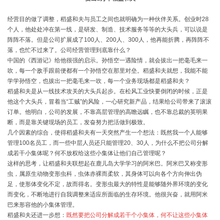
经营目的做了调整，稻盛和夫与员工之间也就明确为一种伙伴关系。创业时28
个人，他处处冲在第一线，是研发、制造、技术服务等等的大头兵，可以说是
阵阵不落。但是公司扩展成了100人、200人、300人，他再能折腾，再阵阵不
落，也忙不过来了。公司经营管理到底靠什么？
中国的《西游记》给他很强的启示。孙悟空一遇险情，就会拔出一把毫毛来一
吹，每一个敌手跟前便都有一个孙悟空在那里对垒。稻盛和夫就想，我能不能
学学孙悟空，也拔出一把毫毛来一吹，每一个业务现场都是稻盛和夫？
稻盛和夫是从一线技术攻关的大头兵起步。在松风工业快要倒闭的时候，正是
他这个大头兵，冒着当“工贼”的风险，一心研究新产品，结果给公司带来了滚滚
订单。他明白，公司的发展，不靠高层管理的高瞻远瞩，也不靠总裁的英明果
断，而是靠关键现场的员工，发奋努力把活做到极致。
几个因素的综合，使得稻盛和夫有一天突然产生一个想法：既然我一个人能够
管理100名员工，而一些中层人员还只能管理20、30人，为什么不把公司分解
成若干小集体呢？何不放权给这些小集体让他们自己管理呢？
这样的思考，让稻盛和夫联想起在鹿儿岛大学学习的阿米巴。阿米巴又称变形
虫，属原生动物变形虫科，虫体赤裸而柔软，其身体可以向各个方向伸出伪
足，使形体变化不定，故而得名。变形虫最大的特性是能够随外界环境的变化
而变化，不断地进行自我调整来适应所面临的生存环境。他很兴奋，就用阿米
巴来形容他的小集体管理。
稻盛和夫还进一步想：
既然要把公司分解成若干个小集体，何不让这些小集体