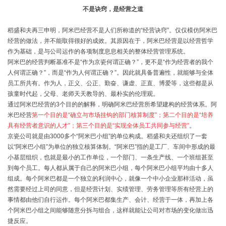
不是诀窍，是经营之道
稻盛和夫再三申明，阿米巴经营不是人们所称道的“经营诀窍”。仅仅模仿阿米巴
经营的做法，并不能取得很好的成效。其原因在于，阿米巴经营是以经营哲学
作为基础，是与公司运作的各项制度息息相关的整体经营管理系统。
阿米巴的经营判断基准不是“作为京瓷何谓正确？”，更不是“作为经营者的我个
人何谓正确？”，而是“作为人何谓正确？”。因此就具备普遍性，就能够与全体
员工所共有。作为人，正义、公正、勤奋、谦虚、正直、博爱等，这些都是从
孩童时代起，父母、老师天天教导的、最朴实的伦理观。
通过阿米巴经营的3个目的的解释，明确阿米巴经营所希望建构的经营体系。阿
米巴经营
第一个目的是“确立与市场挂钩的部门核算制度”；第二个目的是“培养
具有经营者意识的人才”；第三个目的是“实现全体员工共同参与经营”
。
京瓷公司就是由3000多个“阿米巴小组”的单位构成。稻盛和夫还组织了一套
以“阿米巴小组”为单位的独立核算体制。“阿米巴”指的是工厂、车间中形成的最
小基层组织，也就是最小的工作单位，一个部门、一条生产线、一个班组甚至
到每个员工。每人都从属于自己的阿米巴小组，每个阿米巴小组平均由十多人
组成。每个阿米巴都是一个独立的利润中心，就像一个中小企业那样活动，虽
然需要经过上司的同意，但是经营计划、实绩管理、劳务管理等所有经营上的
事情都由他们自行运作。每个阿米巴都集生产、会计、经营于一体，再加上各
个阿米巴小组之间能够随意分拆与组合，这样就能让公司对市场的变化做出迅
捷反应。