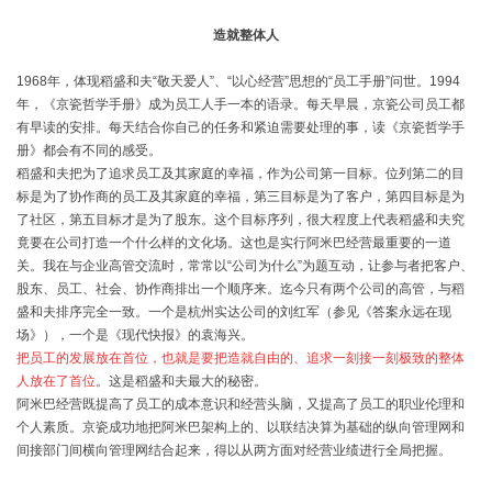
造就整体人
1968年，体现稻盛和夫“敬天爱人”、“以心经营”思想的“员工手册”问世。1994
年，《京瓷哲学手册》成为员工人手一本的语录。每天早晨，京瓷公司员工都
有早读的安排。每天结合你自己的任务和紧迫需要处理的事，读《京瓷哲学手
册》都会有不同的感受。
稻盛和夫把为了追求员工及其家庭的幸福，作为公司第一目标。位列第二的目
标是为了协作商的员工及其家庭的幸福，第三目标是为了客户，第四目标是为
了社区，第五目标才是为了股东。这个目标序列，很大程度上代表稻盛和夫究
竟要在公司打造一个什么样的文化场。这也是实行阿米巴经营最重要的一道
关。我在与企业高管交流时，常常以“公司为什么”为题互动，让参与者把客户、
股东、员工、社会、协作商排出一个顺序来。迄今只有两个公司的高管，与稻
盛和夫排序完全一致。一个是杭州实达公司的刘红军（参见《答案永远在现
场》），一个是《现代快报》的袁海兴。
把员工的发展放在首位，也就是要把造就自由的、追求一刻接一刻极致的整体
人放在了首位
。这是稻盛和夫最大的秘密。
阿米巴经营既提高了员工的成本意识和经营头脑，又提高了员工的职业伦理和
个人素质。京瓷成功地把阿米巴架构上的、以联结决算为基础的纵向管理网和
间接部门间横向管理网结合起来，得以从两方面对经营业绩进行全局把握。