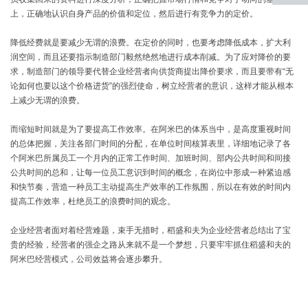
上，正确地认识自身产品的价值和定位，然后进行有竞争力的定价。
返回
顶部
降低经费就是要减少无谓的浪费。在定价的同时，也要考虑降低成本，扩大利
润空间，而且还要指示制造部门毅然绝然地进行成本削减。为了应对降价的要
求，制造部门的领导要代替企业经营者向供货商提出降价要求，而且要带有“无
论如何也要以这个价格进货”的强烈使命，树立经营者的意识，这样才能从根本
上减少无谓的浪费。
而缩短时间就是为了要提高工作效率。在阿米巴的体系当中，是高度重视时间
的总体把握，关注各部门时间的分配，在单位时间核算表里，详细地记录了各
个阿米巴所属员工一个月内的正常工作时间、加班时间、部内公共时间和间接
公共时间的总和，让每一位员工意识到时间的概念，在岗位中形成一种紧迫感
和快节奏，营造一种员工主动提高生产效率的工作氛围，所以在有效的时间内
提高工作效率，杜绝员工的浪费时间的观念。
企业经营者面对着经营难题，束手无措时，稻盛和夫为企业经营者总结出了宝
贵的经验，经营者的强企之路从来就不是一个梦想，只要牢牢抓住稻盛和夫的
阿米巴经营模式，公司效益将会逐步攀升。