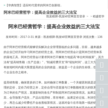
>
【华典智慧】适应时代需求的阿米巴创新组..
阿米巴经营哲学：提高企业效益的三大法宝
凯发棋牌-凯发k8官网首页登录
>
>
稻盛哲学
阿米巴经营哲学：提高企业效益的三大法宝
发布时间：2017-3-31 来源：
凯发棋牌-凯发k8官网首页登录
浏览次数：136
由于阿米巴经营模式能够切实解决企业管理面临的众多问题，目前，越来越多
的企业已经开始学习阿米巴的经营之道。而阿米巴经营会计是阿米巴经营体系
的落地工具。阿米巴经营会计要求阿米巴不懈努力地提高“单位时间核算”，其方
法有“提高销售额（生产总值）”，“削减经费开支”和“缩短时间”，这三大方法在
有效地时间内最大限度提高的企业的效益，效益是一个企业的生命线，也是一
个企业生存之根本。
座机
号码
提高销售额，确保更多的订单。如何确保订单数量，一个关键原则就是进行合
理的定价，定价乃经营之本，定价合理与否直接与订单数额有莫大的联系，因
手机
号码
为订单的生产情况，直接影响到各生产和制造阿米巴的核算情况。如果定价过
高，会导致客户流失，产品出现滞销，库存堆积，如果定价过低，利润空间过
qq
少，再怎么减少经费也不会改善核算情况，这就对奋斗在市场第一线的销售人
联系
员收集回来的资料进行深度分析，正确把握市场行情和竞争对手动向的基础