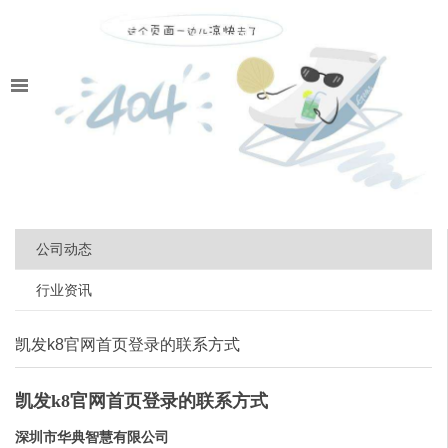
公司动态
行业资讯
凯发k8官网首页登录的联系方式
凯发k8官网首页登录的联系方式
深圳市华典智慧有限公司