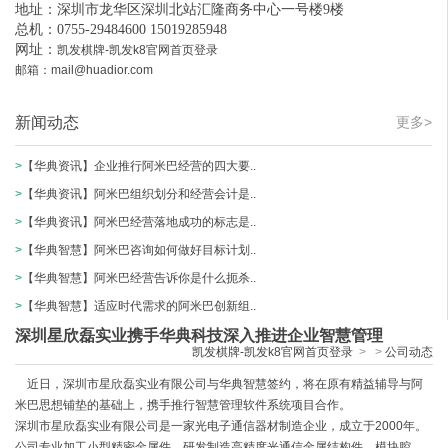
地址：深圳市龙华区深圳北站汇隆商务中心一号楼9楼
总机：0755-29484600 15019285948
网址：
凯发棋牌-凯发k8官网首页登录
邮箱：
mail@huadior.com
新闻动态
更多>
>
【华典资讯】企业推行阿米巴经营的四大要..
>
【华典资讯】阿米巴组织划分和经营会计是..
>
【华典资讯】阿米巴经营落地成功的标志是..
>
【华典智慧】阿米巴咨询如何做好目标计划..
>
【华典智慧】阿米巴经营告诉你是什么扼杀..
>
【华典智慧】适应时代需求的阿米巴创新组..
深圳星欣磊实业携手华典科技深入推进企业智慧管理
凯发棋牌-凯发k8官网首页登录
>
>
公司动态
近日，深圳市星欣磊实业有限公司与华典智慧签约，将在原有精益辅导与阿
米巴思想铺垫的基础上，携手推行智慧管理软件系统项目合作。
深圳市星欣磊实业有限公司是一家光电子通信器材制造企业，成立于2000年。
公司专业加工小型精密金属件，研发制造高精度光通信金属结构件、模块腔