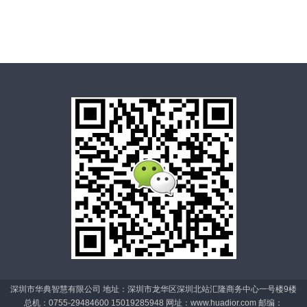
深圳市华典智慧有限公司 地址：深圳市龙华区深圳北站汇隆商务中心一号楼9楼
总机：0755-29484600 15019285948 网址：www.huadior.com 邮编：