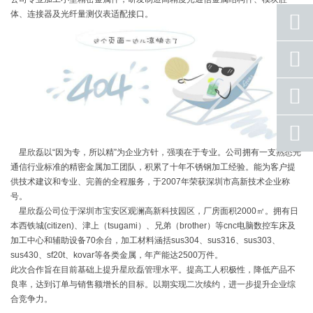
体、连接器及光纤量测仪表适配接口。
座机
号码
手机
号码
qq
联系
星欣磊以“因为专，所以精”为企业方针，强项在于专业。公司拥有一支熟悉光
返回
通信行业标准的精密金属加工团队，积累了十年不锈钢加工经验。能为客户提
顶部
供技术建议和专业、完善的全程服务，于2007年荣获深圳市高新技术企业称
号。
星欣磊公司位于深圳市宝安区观澜高新科技园区，厂房面积2000㎡。拥有日
本西铁城(citizen)、津上（tsugami）、兄弟（brother）等cnc电脑数控车床及
加工中心和辅助设备70余台，加工材料涵括sus304、sus316、sus303、
sus430、sf20t、kovar等各类金属，年产能达2500万件。
此次合作旨在目前基础上提升星欣磊管理水平。提高工人积极性，降低产品不
良率，达到订单与销售额增长的目标。以期实现二次续约，进一步提升企业综
合竞争力。