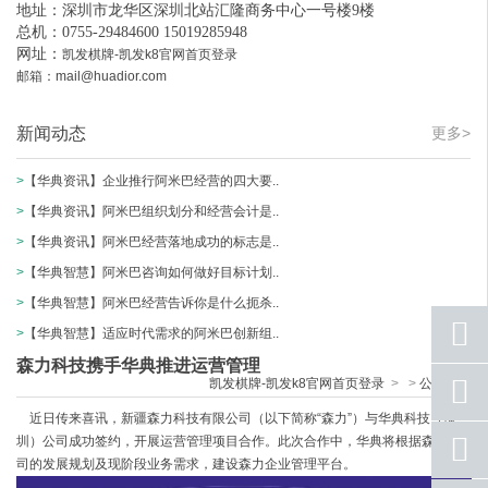
地址：深圳市龙华区深圳北站汇隆商务中心一号楼9楼
总机：0755-29484600 15019285948
网址：
凯发棋牌-凯发k8官网首页登录
邮箱：
mail@huadior.com
新闻动态
更多>
>
【华典资讯】企业推行阿米巴经营的四大要..
>
【华典资讯】阿米巴组织划分和经营会计是..
>
【华典资讯】阿米巴经营落地成功的标志是..
>
【华典智慧】阿米巴咨询如何做好目标计划..
>
【华典智慧】阿米巴经营告诉你是什么扼杀..
>
【华典智慧】适应时代需求的阿米巴创新组..
森力科技携手华典推进运营管理
凯发棋牌-凯发k8官网首页登录
>
>
公司动态
座机
号码
近日传来喜讯，新疆森力科技有限公司（以下简称“森力”）与华典科技（深
圳）公司成功签约，开展运营管理项目合作。此次合作中，华典将根据森力公
手机
号码
司的发展规划及现阶段业务需求，建设森力企业管理平台。